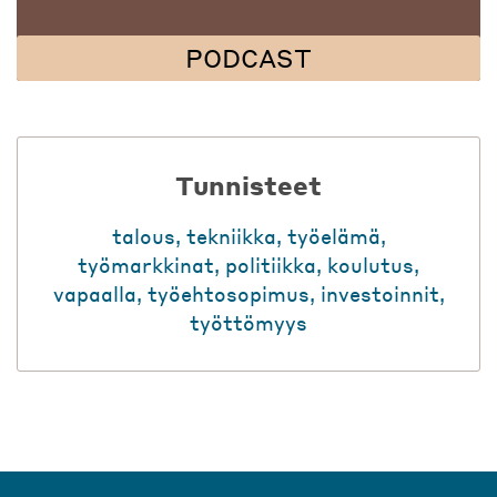
PODCAST
Tunnisteet
talous
,
tekniikka
,
työelämä
,
työmarkkinat
,
politiikka
,
koulutus
,
vapaalla
,
työehtosopimus
,
investoinnit
,
työttömyys