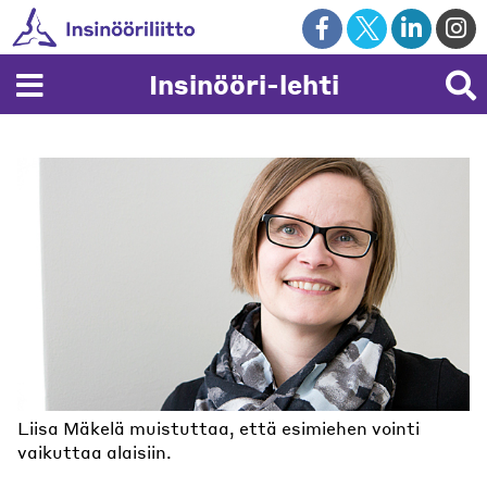
Skip
to
content
Insinööri-lehti
Liisa Mäkelä muistuttaa, että esimiehen vointi
vaikuttaa alaisiin.