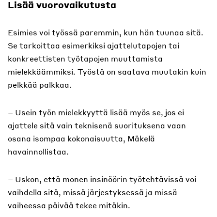
Lisää vuorovaikutusta
Esimies voi työssä paremmin, kun hän tuunaa sitä.
Se tarkoittaa esimerkiksi ajattelutapojen tai
konkreettisten työtapojen muuttamista
mielekkäämmiksi. Työstä on saatava muutakin kuin
pelkkää palkkaa.
– Usein työn mielekkyyttä lisää myös se, jos ei
ajattele sitä vain teknisenä suorituksena vaan
osana isompaa kokonaisuutta, Mäkelä
havainnollistaa.
– Uskon, että monen insinöörin työtehtävissä voi
vaihdella sitä, missä järjestyksessä ja missä
vaiheessa päivää tekee mitäkin.