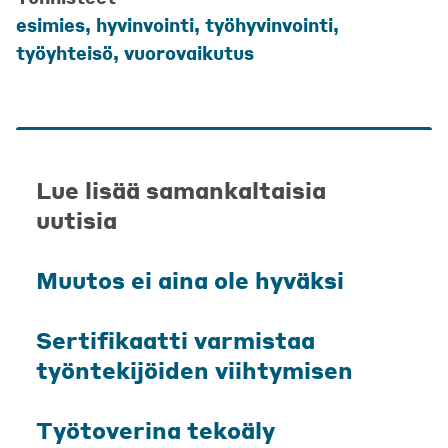
esimies
,
hyvinvointi
,
työhyvinvointi
,
työyhteisö
,
vuorovaikutus
Lue lisää samankaltaisia
uutisia
Muutos ei aina ole hyväksi
Sertifikaatti varmistaa
työntekijöiden viihtymisen
Työtoverina tekoäly