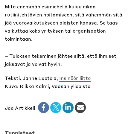
Mitä enemmän esimiehellä kuluu aikaa
rutiinitehtävien hoitamiseen, sitä vähemmän sitä
jää vuorovaikutukseen alaisten kanssa. Se taas
vaikuttaa koko yrityksen tai organisaation
toimintaan.
– Tuloksen tekeminen lähtee siitä, että ihmiset
jaksavat ja voivat hyvin.
Teksti: Janne Luotola,
Insinööriliitto
Kuva: Riikka Kalmi, Vaasan yliopisto
Jaa Artikkeli
Tunnisteet