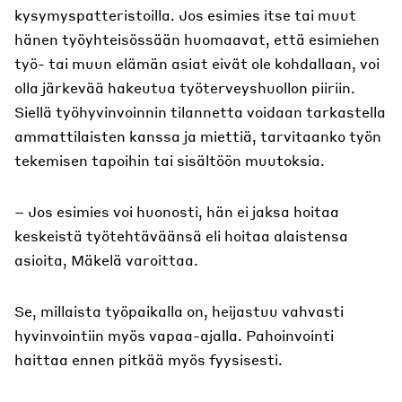
kysymyspatteristoilla. Jos esimies itse tai muut
hänen työyhteisössään huomaavat, että esimiehen
työ- tai muun elämän asiat eivät ole kohdallaan, voi
olla järkevää hakeutua työterveyshuollon piiriin.
Siellä työhyvinvoinnin tilannetta voidaan tarkastella
ammattilaisten kanssa ja miettiä, tarvitaanko työn
tekemisen tapoihin tai sisältöön muutoksia.
– Jos esimies voi huonosti, hän ei jaksa hoitaa
keskeistä työtehtäväänsä eli hoitaa alaistensa
asioita, Mäkelä varoittaa.
Se, millaista työpaikalla on, heijastuu vahvasti
hyvinvointiin myös vapaa-ajalla. Pahoinvointi
haittaa ennen pitkää myös fyysisesti.