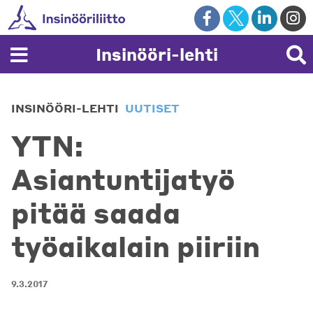
Skip
to
content
Insinööri-lehti
INSINÖÖRI-LEHTI
UUTISET
YTN:
Asiantuntijatyö
pitää saada
työaikalain piiriin
9.3.2017