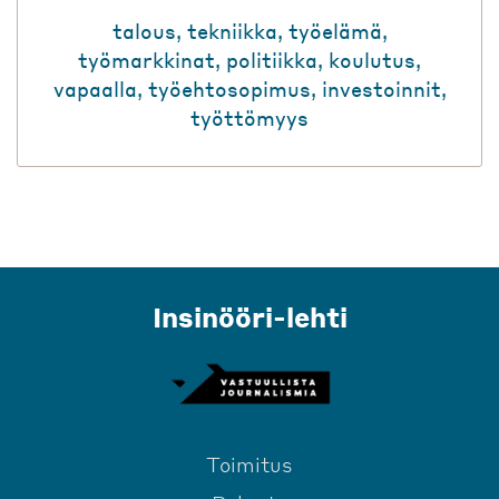
talous
,
tekniikka
,
työelämä
,
työmarkkinat
,
politiikka
,
koulutus
,
vapaalla
,
työehtosopimus
,
investoinnit
,
työttömyys
Insinööri-lehti
Toimitus