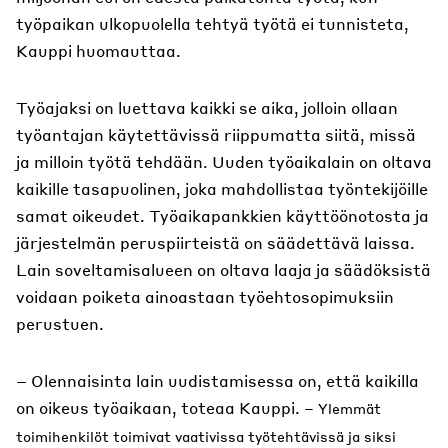
työpaikan ulkopuolella tehtyä työtä ei tunnisteta,
Kauppi huomauttaa.
Työajaksi on luettava kaikki se aika, jolloin ollaan
työantajan käytettävissä riippumatta siitä, missä
ja milloin työtä tehdään. Uuden työaikalain on oltava
kaikille tasapuolinen, joka mahdollistaa työntekijöille
samat oikeudet. Työaikapankkien käyttöönotosta ja
järjestelmän peruspiirteistä on säädettävä laissa.
Lain soveltamisalueen on oltava laaja ja säädöksistä
voidaan poiketa ainoastaan työehtosopimuksiin
perustuen.
– Olennaisinta lain uudistamisessa on, että kaikilla
on oikeus työaikaan, toteaa Kauppi.
– Ylemmät
toimihenkilöt toimivat vaativissa työtehtävissä ja siksi