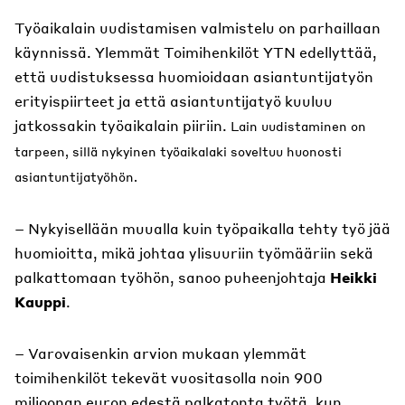
Työaikalain uudistamisen valmistelu on parhaillaan
käynnissä. Ylemmät Toimihenkilöt YTN edellyttää,
että uudistuksessa huomioidaan asiantuntijatyön
erityispiirteet ja että asiantuntijatyö kuuluu
jatkossakin työaikalain piiriin.
Lain uudistaminen on
tarpeen, sillä nykyinen työaikalaki soveltuu huonosti
asiantuntijatyöhön.
– Nykyisellään muualla kuin työpaikalla tehty työ jää
huomioitta, mikä johtaa ylisuuriin työmääriin sekä
palkattomaan työhön, sanoo puheenjohtaja
Heikki
Kauppi
.
– Varovaisenkin arvion mukaan ylemmät
toimihenkilöt tekevät vuositasolla noin 900
miljoonan euron edestä palkatonta työtä, kun