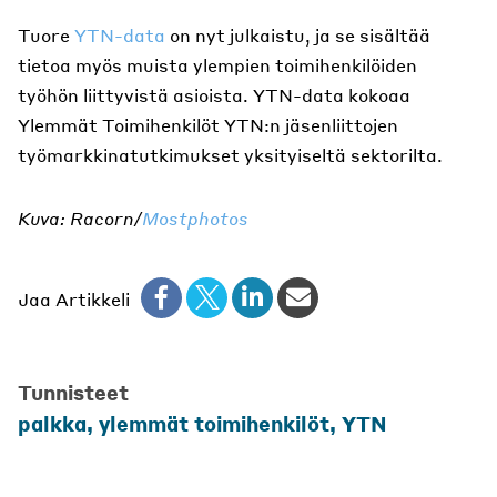
Tuore
YTN-data
on nyt julkaistu, ja se sisältää
tietoa myös muista ylempien toimihenkilöiden
työhön liittyvistä asioista. YTN-data kokoaa
Ylemmät Toimihenkilöt YTN:n jäsenliittojen
työmarkkinatutkimukset yksityiseltä sektorilta.
Kuva: Racorn/
Mostphotos
Jaa Artikkeli
Tunnisteet
palkka
,
ylemmät toimihenkilöt
,
YTN