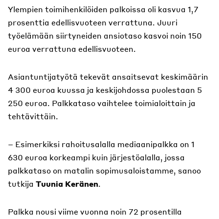
Ylempien toimihenkilöiden palkoissa oli kasvua 1,7
prosenttia edellisvuoteen verrattuna. Juuri
työelämään siirtyneiden ansiotaso kasvoi noin 150
euroa verrattuna edellisvuoteen.
Asiantuntijatyötä tekevät ansaitsevat keskimäärin
4 300 euroa kuussa ja keskijohdossa puolestaan 5
250 euroa. Palkkataso vaihtelee toimialoittain ja
tehtävittäin.
– Esimerkiksi rahoitusalalla mediaanipalkka on 1
630 euroa korkeampi kuin järjestöalalla, jossa
palkkataso on matalin sopimusaloistamme, sanoo
tutkija
Tuunia Keränen
.
Palkka nousi viime vuonna noin 72 prosentilla