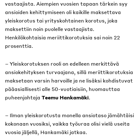
vastaajista. Aiempien vuosien tapaan tärkein syy
ansioiden kehittymiseen oli kaikille maksettava
yleiskorotus tai yrityskohtainen korotus, joka
maksettiin noin puolelle vastaajista.
Henkilökohtaisia meriittikorotuksia sai noin 22
prosenttia.
– Yleiskorotuksen rooli on edelleen merkittävä
ansiokehityksen turvaajana, sillä meriittikorotuksia
maksetaan varsin harvoille ja ne lisäksi kohdistuvat
pääasiallisesti alle 50-vuotiaisiin, huomauttaa
puheenjohtaja
Teemu Hankamäki
.
– Ilman yleiskorotusta monella ansiotaso jämähtäisi
kokonaan vuosiksi, vaikka työuraa olisi vielä useita
vuosia jäljellä, Hankamäki jatkaa.