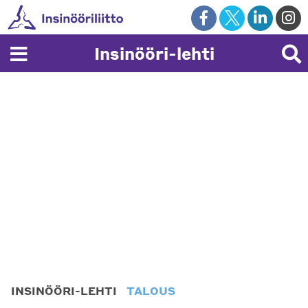
Skip
to
content
Insinööri-lehti
INSINÖÖRI-LEHTI
TALOUS