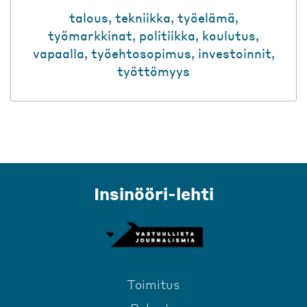
talous
,
tekniikka
,
työelämä
,
työmarkkinat
,
politiikka
,
koulutus
,
vapaalla
,
työehtosopimus
,
investoinnit
,
työttömyys
Insinööri-lehti
Toimitus