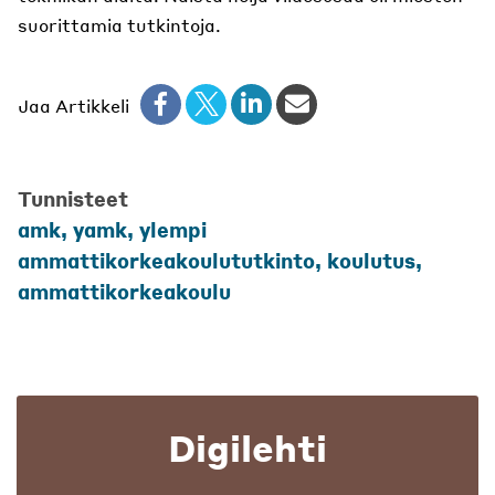
suorittamia tutkintoja.
Jaa Artikkeli
Tunnisteet
amk, yamk, ylempi
ammattikorkeakoulututkinto, koulutus,
ammattikorkeakoulu
Digilehti