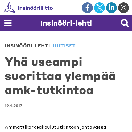
Skip
to
content
Insinööri-lehti
INSINÖÖRI-LEHTI
UUTISET
Yhä useampi
suorittaa ylempää
amk-tutkintoa
19.4.2017
Ammattikorkeakoulututkintoon johtavassa