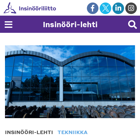
Skip
to
content
Insinööri-lehti
INSINÖÖRI-LEHTI
TEKNIIKKA