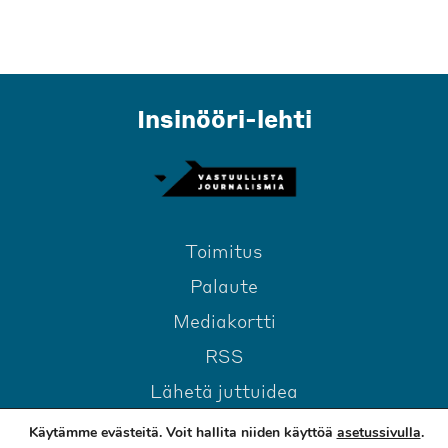
Insinööri-lehti
Toimitus
Palaute
Mediakortti
RSS
Lähetä juttuidea
Käytämme evästeitä. Voit hallita niiden käyttöä
asetussivulla
.