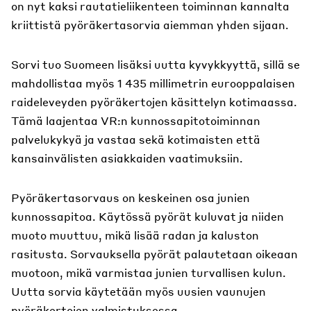
on nyt kaksi rautatieliikenteen toiminnan kannalta
kriittistä pyöräkertasorvia aiemman yhden sijaan.
Sorvi tuo Suomeen lisäksi uutta kyvykkyyttä, sillä se
mahdollistaa myös 1 435 millimetrin eurooppalaisen
raideleveyden pyöräkertojen käsittelyn kotimaassa.
Tämä laajentaa VR:n kunnossapitotoiminnan
palvelukykyä ja vastaa sekä kotimaisten että
kansainvälisten asiakkaiden vaatimuksiin.
Pyöräkertasorvaus on keskeinen osa junien
kunnossapitoa. Käytössä pyörät kuluvat ja niiden
muoto muuttuu, mikä lisää radan ja kaluston
rasitusta. Sorvauksella pyörät palautetaan oikeaan
muotoon, mikä varmistaa junien turvallisen kulun.
Uutta sorvia käytetään myös uusien vaunujen
pyöräkertojen valmistuksessa.