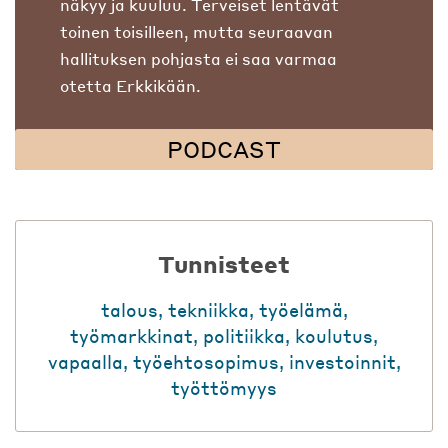
näkyy ja kuuluu. Terveiset lentävät
toinen toisilleen, mutta seuraavan
hallituksen pohjasta ei saa varmaa
otetta Erkkikään.
PODCAST
Tunnisteet
talous
,
tekniikka
,
työelämä
,
työmarkkinat
,
politiikka
,
koulutus
,
vapaalla
,
työehtosopimus
,
investoinnit
,
työttömyys