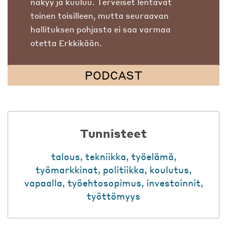
näkyy ja kuuluu. Terveiset lentävät
toinen toisilleen, mutta seuraavan
hallituksen pohjasta ei saa varmaa
otetta Erkkikään.
PODCAST
Tunnisteet
talous
,
tekniikka
,
työelämä
,
työmarkkinat
,
politiikka
,
koulutus
,
vapaalla
,
työehtosopimus
,
investoinnit
,
työttömyys