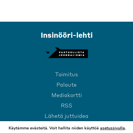
Insinööri-lehti
Toimitus
Palaute
Mediakortti
RSS
Lähetä juttuidea
Käytämme evästeitä. Voit hallita niiden käyttöä
asetussivulla
.