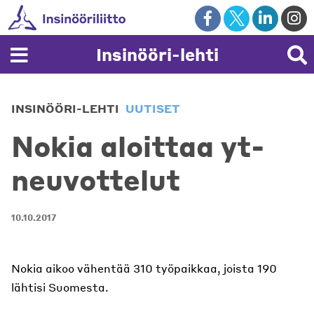
Skip
to
content
Insinööri-lehti
INSINÖÖRI-LEHTI
UUTISET
Nokia aloittaa yt-
neuvottelut
10.10.2017
Nokia aikoo vähentää 310 työpaikkaa, joista 190
lähtisi Suomesta.