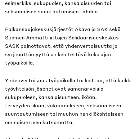
esimerkiksi sukupuolen, kansalaisuuden tai
seksuaalisen suuntautumisen tähden.
Palkansaajakeskusjärjestöt Akava ja SAK sekä
Suomen Ammattiliittojen Solidaarisuuskeskus
SASK painottavat, että yhdenvertaisuutta ja
syrjimättömyyttä on kehitettävä koko ajan
työpaikoilla.
Yhdenvertaisuus työpaikalla tarkoittaa, että kaikki
työyhteisön jäsenet ovat samanarvoisia
sukupuoleen, kansalaisuuteen, ikään,
terveydentilaan, vakaumukseen, seksuaaliseen
suuntautumiseen tai muuhun henkilökohtaiseen
ominaisuuteen katsomatta.