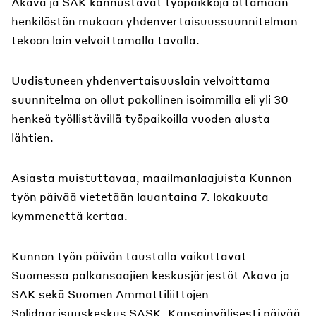
Akava ja SAK kannustavat työpaikkoja ottamaan
henkilöstön mukaan yhdenvertaisuussuunnitelman
tekoon lain velvoittamalla tavalla.
Uudistuneen yhdenvertaisuuslain velvoittama
suunnitelma on ollut pakollinen isoimmilla eli yli 30
henkeä työllistävillä työpaikoilla vuoden alusta
lähtien.
Asiasta muistuttavaa, maailmanlaajuista Kunnon
työn päivää vietetään lauantaina 7. lokakuuta
kymmenettä kertaa.
Kunnon työn päivän taustalla vaikuttavat
Suomessa palkansaajien keskusjärjestöt Akava ja
SAK sekä Suomen Ammattiliittojen
Solidaarisuuskeskus SASK. Kansainvälisesti päivää