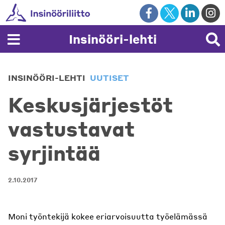
Skip
to
content
Insinööri-lehti
INSINÖÖRI-LEHTI
UUTISET
Keskusjärjestöt
vastustavat
syrjintää
2.10.2017
Moni työntekijä kokee eriarvoisuutta työelämässä