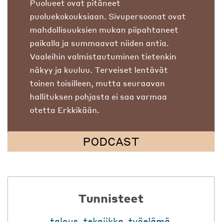
Puolueet ovat pitäneet
puoluekokouksiaan. Sivupersoonat ovat
mahdollisuuksien mukan piipahtaneet
paikalla ja summaavat niiden antia.
Vaaleihin valmistautuminen tietenkin
näkyy ja kuuluu. Terveiset lentävät
toinen toisilleen, mutta seuraavan
hallituksen pohjasta ei saa varmaa
otetta Erkkikään.
PODCAST
Tunnisteet
talous
,
tekniikka
,
työelämä
,