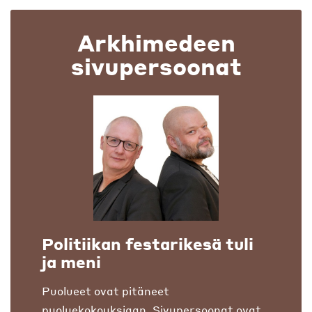
Arkhimedeen
sivupersoonat
Politiikan festarikesä tuli
ja meni
Puolueet ovat pitäneet
puoluekokouksiaan. Sivupersoonat ovat