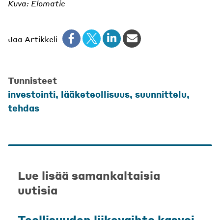
Kuva: Elomatic
Jaa Artikkeli
Tunnisteet
investointi
,
lääketeollisuus
,
suunnittelu
,
tehdas
Lue lisää samankaltaisia
uutisia
Teollisuuden liikevaihto kasvoi