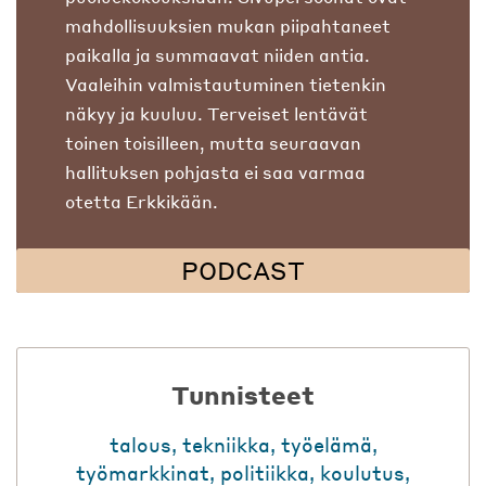
mahdollisuuksien mukan piipahtaneet
paikalla ja summaavat niiden antia.
Vaaleihin valmistautuminen tietenkin
näkyy ja kuuluu. Terveiset lentävät
toinen toisilleen, mutta seuraavan
hallituksen pohjasta ei saa varmaa
otetta Erkkikään.
PODCAST
Tunnisteet
talous
,
tekniikka
,
työelämä
,
työmarkkinat
,
politiikka
,
koulutus
,