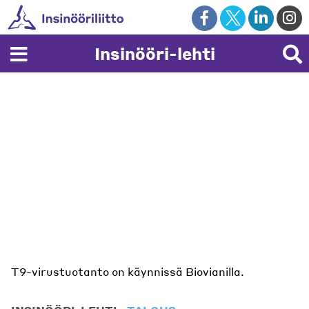
Skip
to
content
Insinööri-lehti
T9-virustuotanto on käynnissä Biovianilla.