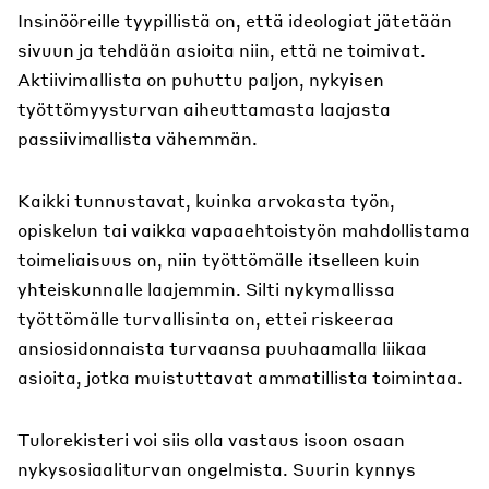
Insinööreille tyypillistä on, että ideologiat jätetään
sivuun ja tehdään asioita niin, että ne toimivat.
Aktiivimallista on puhuttu paljon, nykyisen
työttömyysturvan aiheuttamasta laajasta
passiivimallista vähemmän.
Kaikki tunnustavat, kuinka arvokasta työn,
opiskelun tai vaikka vapaaehtoistyön mahdollistama
toimeliaisuus on, niin työttömälle itselleen kuin
yhteiskunnalle laajemmin. Silti nykymallissa
työttömälle turvallisinta on, ettei riskeeraa
ansiosidonnaista turvaansa puuhaamalla liikaa
asioita, jotka muistuttavat ammatillista toimintaa.
Tulorekisteri voi siis olla vastaus isoon osaan
nykysosiaaliturvan ongelmista. Suurin kynnys