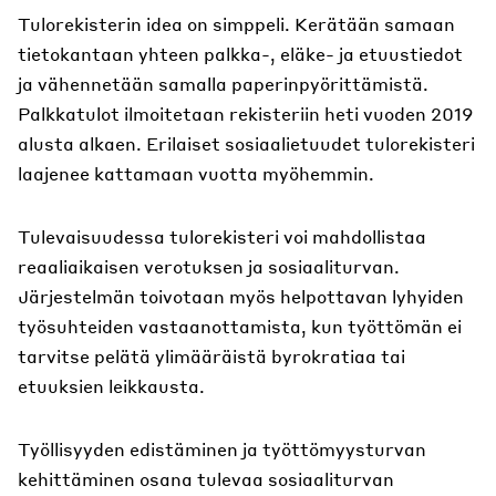
Tulorekisterin idea on simppeli. Kerätään samaan
tietokantaan yhteen palkka-, eläke- ja etuustiedot
ja vähennetään samalla paperinpyörittämistä.
Palkkatulot ilmoitetaan rekisteriin heti vuoden 2019
alusta alkaen. Erilaiset sosiaalietuudet tulorekisteri
laajenee kattamaan vuotta myöhemmin.
Tulevaisuudessa tulorekisteri voi mahdollistaa
reaaliaikaisen verotuksen ja sosiaaliturvan.
Järjestelmän toivotaan myös helpottavan lyhyiden
työsuhteiden vastaanottamista, kun työttömän ei
tarvitse pelätä ylimääräistä byrokratiaa tai
etuuksien leikkausta.
Työllisyyden edistäminen ja työttömyysturvan
kehittäminen osana tulevaa sosiaaliturvan