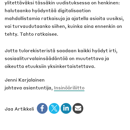
ylitettäväksi tässäkin uudistuksessa on henkinen:
halutaanko hyödyntää digitalisaation
mahdollistamia ratkaisuja ja ajatella asioita uusiksi,
vai turvaudutaanko siihen, kuinka aina ennenkin on
tehty. Tahto ratkaisee.
Jotta tulorekisteristä saadaan kaikki hyödyt irti,
sosiaaliturvalainsäädäntöä on muutettava ja
oikeutta etuuksiin yksinkertaistettava.
Jenni Karjalainen
johtava asiantuntija,
Insinööriliitto
Jaa Artikkeli