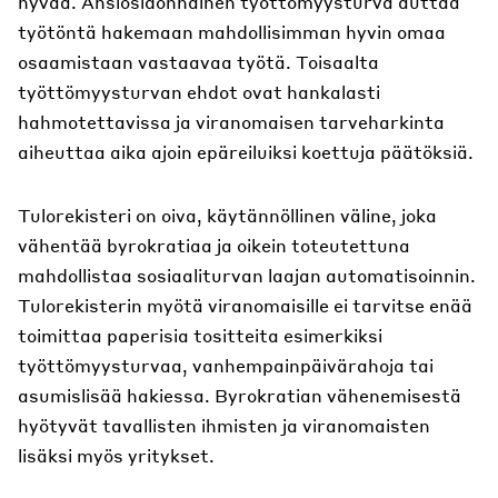
hyvää. Ansiosidonnainen työttömyysturva auttaa
työtöntä hakemaan mahdollisimman hyvin omaa
osaamistaan vastaavaa työtä. Toisaalta
työttömyysturvan ehdot ovat hankalasti
hahmotettavissa ja viranomaisen tarveharkinta
aiheuttaa aika ajoin epäreiluiksi koettuja päätöksiä.
Tulorekisteri on oiva, käytännöllinen väline, joka
vähentää byrokratiaa ja oikein toteutettuna
mahdollistaa sosiaaliturvan laajan automatisoinnin.
Tulorekisterin myötä viranomaisille ei tarvitse enää
toimittaa paperisia tositteita esimerkiksi
työttömyysturvaa, vanhempainpäivärahoja tai
asumislisää hakiessa. Byrokratian vähenemisestä
hyötyvät tavallisten ihmisten ja viranomaisten
lisäksi myös yritykset.