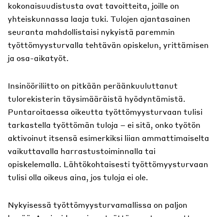
kokonaisuudistusta ovat tavoitteita, joille on
yhteiskunnassa laaja tuki. Tulojen ajantasainen
seuranta mahdollistaisi nykyistä paremmin
työttömyysturvalla tehtävän opiskelun, yrittämisen
ja osa-aikatyöt.
Insinööriliitto on pitkään peräänkuuluttanut
tulorekisterin täysimääräistä hyödyntämistä.
Puntaroitaessa oikeutta työttömyysturvaan tulisi
tarkastella työttömän tuloja – ei sitä, onko työtön
aktivoinut itsensä esimerkiksi liian ammattimaiselta
vaikuttavalla harrastustoiminnalla tai
opiskelemalla. Lähtökohtaisesti työttömyysturvaan
tulisi olla oikeus aina, jos tuloja ei ole.
Nykyisessä työttömyysturvamallissa on paljon