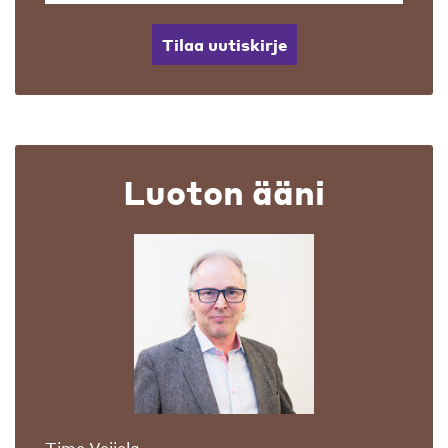
Tilaa uutiskirje
Luoton ääni
Timo Veijola