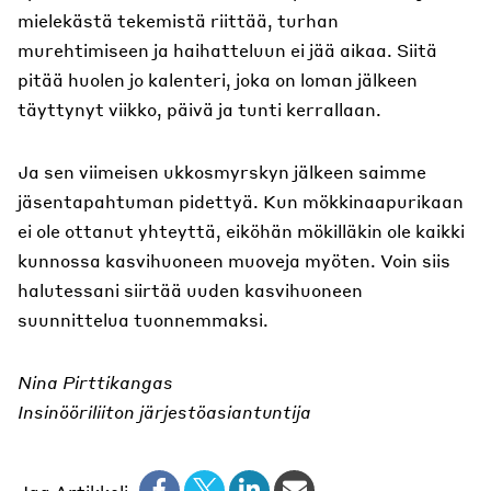
mielekästä tekemistä riittää, turhan
murehtimiseen ja haihatteluun ei jää aikaa. Siitä
pitää huolen jo kalenteri, joka on loman jälkeen
täyttynyt viikko, päivä ja tunti kerrallaan.
Ja sen viimeisen ukkosmyrskyn jälkeen saimme
jäsentapahtuman pidettyä. Kun mökkinaapurikaan
ei ole ottanut yhteyttä, eiköhän mökilläkin ole kaikki
kunnossa kasvihuoneen muoveja myöten. Voin siis
halutessani siirtää uuden kasvihuoneen
suunnittelua tuonnemmaksi.
Nina Pirttikangas
Insinööriliiton järjestöasiantuntija