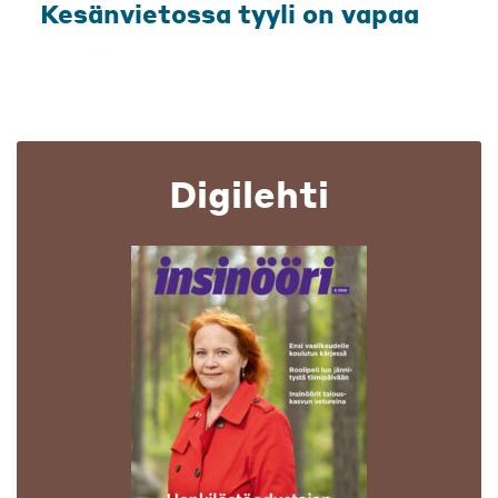
Kesänvietossa tyyli on vapaa
Digilehti