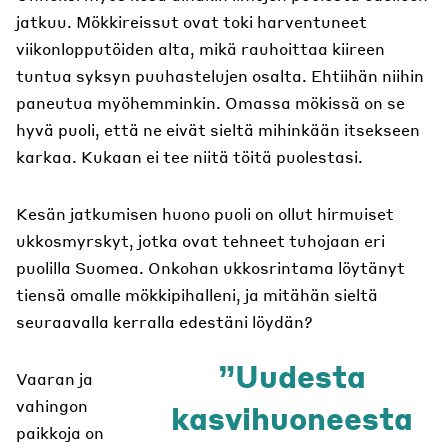
jatkuu. Mökkireissut ovat toki harventuneet
viikonlopputöiden alta, mikä rauhoittaa kiireen
tuntua syksyn puuhastelujen osalta. Ehtiihän niihin
paneutua myöhemminkin. Omassa mökissä on se
hyvä puoli, että ne eivät sieltä mihinkään itsekseen
karkaa. Kukaan ei tee niitä töitä puolestasi.
Kesän jatkumisen huono puoli on ollut hirmuiset
ukkosmyrskyt, jotka ovat tehneet tuhojaan eri
puolilla Suomea. Onkohan ukkosrintama löytänyt
tiensä omalle mökkipihalleni, ja mitähän sieltä
seuraavalla kerralla edestäni löydän?
Uudesta
Vaaran ja
vahingon
kasvihuoneesta
paikkoja on