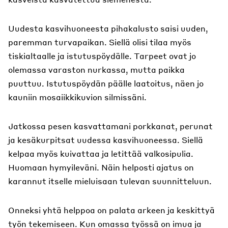
Uudesta kasvihuoneesta pihakalusto saisi uuden,
paremman turvapaikan. Siellä olisi tilaa myös
tiskialtaalle ja istutuspöydälle. Tarpeet ovat jo
olemassa varaston nurkassa, mutta paikka
puuttuu. Istutuspöydän päälle laatoitus, näen jo
kauniin mosaiikkikuvion silmissäni.
Jatkossa pesen kasvattamani porkkanat, perunat
ja kesäkurpitsat uudessa kasvihuoneessa. Siellä
kelpaa myös kuivattaa ja letittää valkosipulia.
Huomaan hymyileväni. Näin helposti ajatus on
karannut itselle mieluisaan tulevan suunnitteluun.
Onneksi yhtä helppoa on palata arkeen ja keskittyä
työn tekemiseen. Kun omassa työssä on imua ja