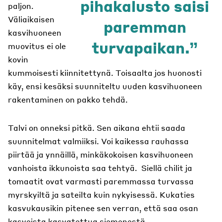
pihakalusto saisi
paljon.
Väliaikaisen
paremman
kasvihuoneen
turvapaikan.
muovitus ei ole
kovin
kummoisesti kiinnitettynä. Toisaalta jos huonosti
käy, ensi kesäksi suunniteltu uuden kasvihuoneen
rakentaminen on pakko tehdä.
Talvi on onneksi pitkä. Sen aikana ehtii saada
suunnitelmat valmiiksi. Voi kaikessa rauhassa
piirtää ja ynnäillä, minkäkokoisen kasvihuoneen
vanhoista ikkunoista saa tehtyä. Siellä chilit ja
tomaatit ovat varmasti paremmassa turvassa
myrskyiltä ja sateilta kuin nykyisessä. Kukaties
kasvukausikin pitenee sen verran, että saa osan
kasveista kasvatettua siemenestä.