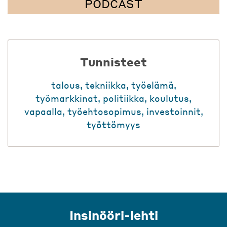
PODCAST
Tunnisteet
talous
,
tekniikka
,
työelämä
,
työmarkkinat
,
politiikka
,
koulutus
,
vapaalla
,
työehtosopimus
,
investoinnit
,
työttömyys
Insinööri-lehti