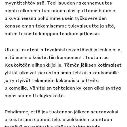
myyntitehtävissä. Teollisuuden rakennemuutos
myötä alkaneen tuotannon ulosliputtamisbuumin
alkuvaiheessa pohdimme usein työkavereiden
kanssa oman tekemisemme tulevaisuutta ja sitä,
miten teknistä kauppaa tehdään jatkossa.
Ulkoistus eteni laitevalmistuskentässä jotenkin niin,
että ensin ulkoistettiin komponenttituotantoa
Kaukoitään alihankkijoille. Tämän jälkeen kotimaiset
yhtiöt alkoivat perustaa omia tehtaita kaukomaille
ja ryhtyivät tekemään kokonaisia laitteita
ulkomailla. Vähitellen tehtaiden kylkeen alkoi syntyä
myös suunnitteluyksiköitä.
Pohdimme, että jos tuotannon jälkeen seuraavaksi
ulkoistetaan suunnittelu, asiakkaiden suuntaan
tehtävä myyntityökin pitänee kohta tehdä