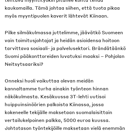
kaukomailla. Tämä johtaa siihen, että tuota pikaa
myös myyntipuolen kaverit lähtevät Kiinaan.
Pilke silmäkulmassa juttelimme, jäävätkö Suomeen
vain toimitusjohtajat ja heidän asioidensa hoitoon
tarvittava sosiaali- ja palvelusektori. Brändätäänkö
Suomi pääkonttoreiden luvatuksi maaksi – Pohjolan
Neitsytsaariksi?
Onneksi huoli vaikuttaa olevan meidän
kannaltamme turha ainakin työnteon hinnan
näkökulmasta. Kesäkuussa 3T-lehti uutisoi
huippuinsinöörien palkoista Kiinassa, jossa
kokeneelle tekijälle maksetaan suomalaisittain
vertailukelpoinen palkka, 5000 euroa kuussa.
Johtotason työntekijöille maksetaan vielä enemmän