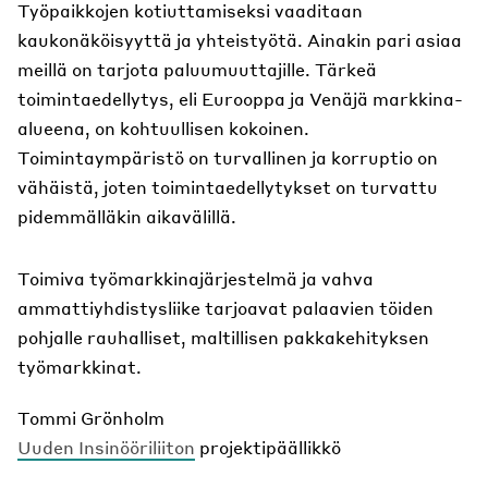
Työpaikkojen kotiuttamiseksi vaaditaan
kaukonäköisyyttä ja yhteistyötä. Ainakin pari asiaa
meillä on tarjota paluumuuttajille. Tärkeä
toimintaedellytys, eli Eurooppa ja Venäjä markkina-
alueena, on kohtuullisen kokoinen.
Toimintaympäristö on turvallinen ja korruptio on
vähäistä, joten toimintaedellytykset on turvattu
pidemmälläkin aikavälillä.
Toimiva työmarkkinajärjestelmä ja vahva
ammattiyhdistysliike tarjoavat palaavien töiden
pohjalle rauhalliset, maltillisen pakkakehityksen
työmarkkinat.
Tommi Grönholm
Uuden Insinööriliiton
projektipäällikkö