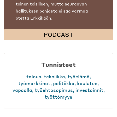
toinen toisilleen, mutta seuraavan
hallituksen pohjasta ei saa varmaa
otetta Erkkikään.
PODCAST
Tunnisteet
talous
,
tekniikka
,
työelämä
,
työmarkkinat
,
politiikka
,
koulutus
,
vapaalla
,
työehtosopimus
,
investoinnit
,
työttömyys