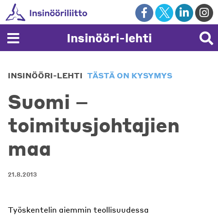
Skip
to
content
Insinööri-lehti
INSINÖÖRI-LEHTI
TÄSTÄ ON KYSYMYS
Suomi –
toimitusjohtajien
maa
21.8.2013
Työskentelin aiemmin teollisuudessa