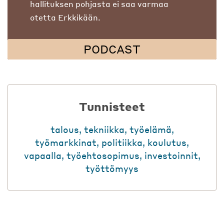
hallituksen pohjasta ei saa varmaa
otetta Erkkikään.
PODCAST
Tunnisteet
talous
,
tekniikka
,
työelämä
,
työmarkkinat
,
politiikka
,
koulutus
,
vapaalla
,
työehtosopimus
,
investoinnit
,
työttömyys