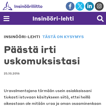
Skip
to
content
Insinööri-lehti
INSINÖÖRI-LEHTI
TÄSTÄ ON KYSYMYS
Päästä irti
uskomuksistasi
25.10.2016
Uravalmentajana törmään usein asiakkaissani
tiukasti istuvaan käsitykseen siitä, ettei heillä
oikeastaan ole mitään uraa ja oman osaaminenkaan