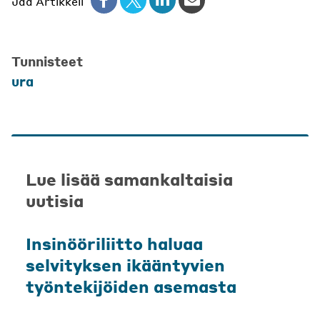
Jaa Artikkeli
Tunnisteet
ura
Lue lisää samankaltaisia
uutisia
Insinööriliitto haluaa
selvityksen ikääntyvien
työntekijöiden asemasta