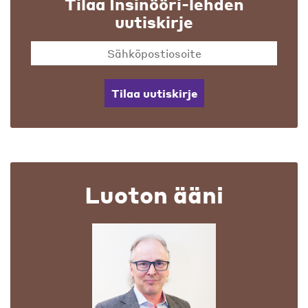
Tilaa Insinööri-lehden
uutiskirje
Tilaa uutiskirje
Luoton ääni