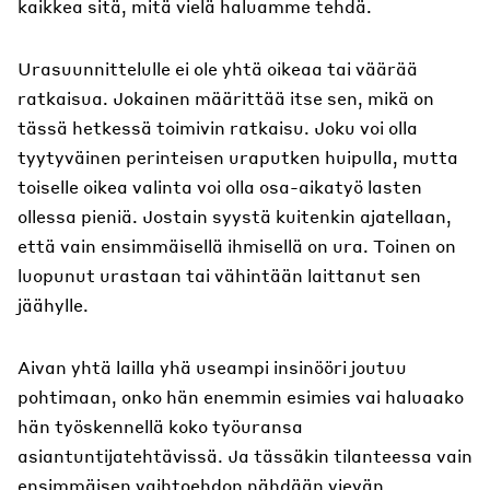
kaikkea sitä, mitä vielä haluamme tehdä.
Urasuunnittelulle ei ole yhtä oikeaa tai väärää
ratkaisua. Jokainen määrittää itse sen, mikä on
tässä hetkessä toimivin ratkaisu. Joku voi olla
tyytyväinen perinteisen uraputken huipulla, mutta
toiselle oikea valinta voi olla osa-aikatyö lasten
ollessa pieniä. Jostain syystä kuitenkin ajatellaan,
että vain ensimmäisellä ihmisellä on ura. Toinen on
luopunut urastaan tai vähintään laittanut sen
jäähylle.
Aivan yhtä lailla yhä useampi insinööri joutuu
pohtimaan, onko hän enemmin esimies vai haluaako
hän työskennellä koko työuransa
asiantuntijatehtävissä. Ja tässäkin tilanteessa vain
ensimmäisen vaihtoehdon nähdään vievän