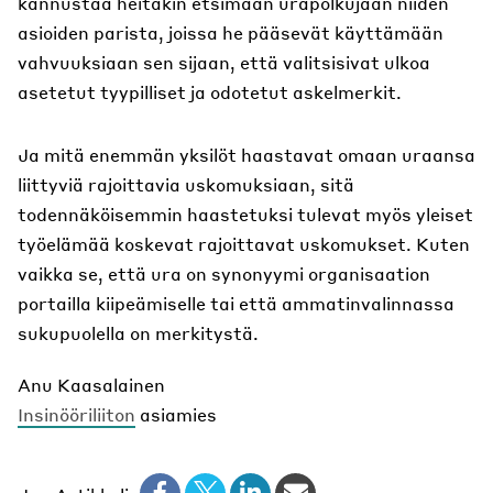
kannustaa heitäkin etsimään urapolkujaan niiden
asioiden parista, joissa he pääsevät käyttämään
vahvuuksiaan sen sijaan, että valitsisivat ulkoa
asetetut tyypilliset ja odotetut askelmerkit.
Ja mitä enemmän yksilöt haastavat omaan uraansa
liittyviä rajoittavia uskomuksiaan, sitä
todennäköisemmin haastetuksi tulevat myös yleiset
työelämää koskevat rajoittavat uskomukset. Kuten
vaikka se, että ura on synonyymi organisaation
portailla kiipeämiselle tai että ammatinvalinnassa
sukupuolella on merkitystä.
Anu Kaasalainen
Insinööriliiton
asiamies