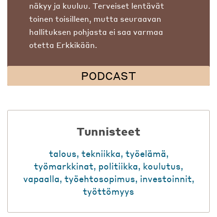
näkyy ja kuuluu. Terveiset lentävät
toinen toisilleen, mutta seuraavan
hallituksen pohjasta ei saa varmaa
otetta Erkkikään.
PODCAST
Tunnisteet
talous
,
tekniikka
,
työelämä
,
työmarkkinat
,
politiikka
,
koulutus
,
vapaalla
,
työehtosopimus
,
investoinnit
,
työttömyys