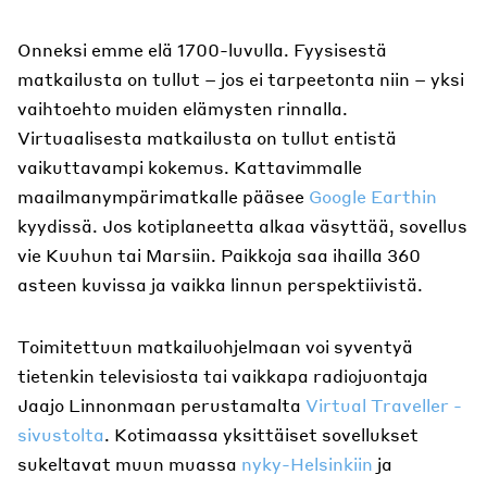
Onneksi emme elä 1700-luvulla. Fyysisestä
matkailusta on tullut – jos ei tarpeetonta niin – yksi
vaihtoehto muiden elämysten rinnalla.
Virtuaalisesta matkailusta on tullut entistä
vaikuttavampi kokemus. Kattavimmalle
maailmanympärimatkalle pääsee
Google Earthin
kyydissä. Jos kotiplaneetta alkaa väsyttää, sovellus
vie Kuuhun tai Marsiin. Paikkoja saa ihailla 360
asteen kuvissa ja vaikka linnun perspektiivistä.
Toimitettuun matkailuohjelmaan voi syventyä
tietenkin televisiosta tai vaikkapa radiojuontaja
Jaajo Linnonmaan perustamalta
Virtual Traveller -
sivustolta
. Kotimaassa yksittäiset sovellukset
sukeltavat muun muassa
nyky-Helsinkiin
ja