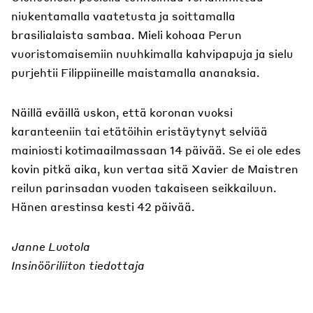
niukentamalla vaatetusta ja soittamalla
brasilialaista sambaa. Mieli kohoaa Perun
vuoristomaisemiin nuuhkimalla kahvipapuja ja sielu
purjehtii Filippiineille maistamalla ananaksia.
Näillä eväillä uskon, että koronan vuoksi
karanteeniin tai etätöihin eristäytynyt selviää
mainiosti kotimaailmassaan 14 päivää. Se ei ole edes
kovin pitkä aika, kun vertaa sitä Xavier de Maistren
reilun parinsadan vuoden takaiseen seikkailuun.
Hänen arestinsa kesti 42 päivää.
Janne Luotola
Insinööriliiton tiedottaja