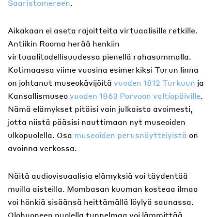
Saaristomereen
.
Aikakaan ei aseta rajoitteita virtuaalisille retkille.
Antiikin Rooma herää henkiin
virtuaalitodellisuudessa pienellä rahasummalla.
Kotimaassa viime vuosina esimerkiksi Turun linna
on johtanut museokävijöitä
vuoden 1812 Turkuun
ja
Kansallismuseo
vuoden 1863 Porvoon valtiopäiville
.
Nämä elämykset pitäisi vain julkaista avoimesti,
jotta niistä pääsisi nauttimaan nyt museoiden
ulkopuolella. Osa
museoiden perusnäyttelyistä
on
avoinna verkossa.
Näitä audiovisuaalisia elämyksiä voi täydentää
muilla aisteilla. Mombasan kuuman kosteaa ilmaa
voi hönkiä sisäänsä heittämällä löylyä saunassa.
Olohuoneen puolella tunnelmaa voi lämmittää