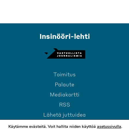
Insinööri-lehti
Toimitus
Palaute
Mediakortti
RSS
Lähetä juttuidea
Käytämme evästeitä. Voit hallita niiden käyttöä
asetussivulla
.