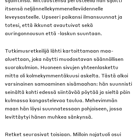
sijaintinsa. Mittaustensa perusteella hän sijoitti
itsensä neljännellekymmenelleviidennelle
leveysasteelle. Upseeri paikansi ilmansuunnat ja
totesi, että ikkunat avautuivat sekä
auringonnousun että -laskun suuntaan.
Tutkimusretkeilijä lähti kartoittamaan maa-
aluettaan, joka näytti muodostavan säännöllisen
suorakulmion. Huoneen sivujen yhteenlaskettu
mitta oli kolmekymmentäkuusi askelta. Tästä alkoi
varsinainen samoaminen sisämaahan: hän suunnisti
seinältä kohti edessä siintävää pöytää ja sieltä päin
kulmassa kangastelevaa taulua. Mehevimmän
maan hän löysi suunnatessaan pohjoiseen, jossa
levittäytyi hänen muhkea sänkynsä.
Retket seurasivat toisiaan. Milloin nojatuoli osui