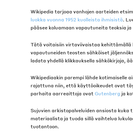
Wikipedia tarjoaa vanhojen aarteiden etsim
luokka vuonna 1952 kuolleista ihmisistä
. Lu
pääsee koluamaan vapautuneita teoksia ja di
Tätä voitaisiin virtaviivaistaa kehittämäll
vapautuneiden teosten sähköiset jäljennöks
ladata yhdellä klikkauksella sähkökirjoja, ä
Wikipediaakin parempi lähde kotimaiselle ai
rajattuna niin, että käyttöoikeudet ovat täy
parhaita aarreaittoja ovat
Gutenberg
ja ko
Sujuvien arkistopalveluiden ansiosta kuka 
materiaalista ja tuoda sillä vaihtelua lukul
tuotantoon.