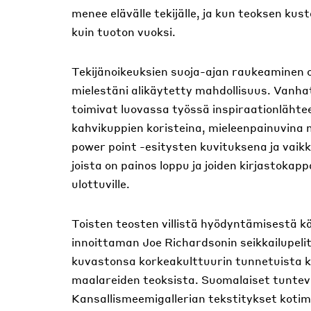
menee elävälle tekijälle, ja kun teoksen k
kuin tuoton vuoksi.
Tekijänoikeuksien suoja-ajan raukeaminen on
mielestäni alikäytetty mahdollisuus. Vanha
toimivat luovassa työssä inspiraationlähte
kahvikuppien koristeina, mieleenpainuvina
power point -esitysten kuvituksena ja vaikk
joista on painos loppu ja joiden kirjastoka
ulottuville.
Toisten teosten villistä hyödyntämisestä 
innoittaman Joe Richardsonin seikkailupelit
kuvastonsa korkeakulttuurin tunnetuista kuv
maalareiden teoksista. Suomalaiset tunte
Kansallismeemigallerian tekstitykset kotim