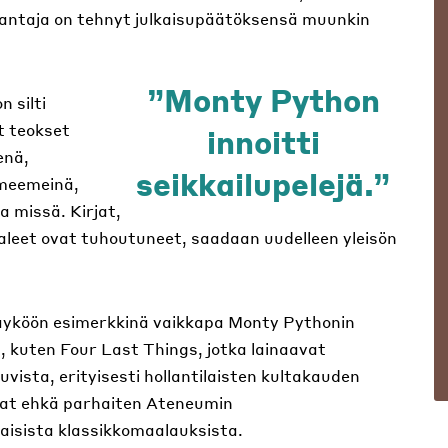
ustantaja on tehnyt julkaisupäätöksensä muunkin
Monty Python
 silti
t teokset
innoitti
enä,
seikkailupelejä.
 meemeinä,
a missä. Kirjat,
ppaleet ovat tuhoutuneet, saadaan uudelleen yleisön
käyköön esimerkkinä vaikkapa Monty Pythonin
, kuten Four Last Things, jotka lainaavat
ista, erityisesti hollantilaisten kultakauden
vat ehkä parhaiten Ateneumin
aisista klassikkomaalauksista.