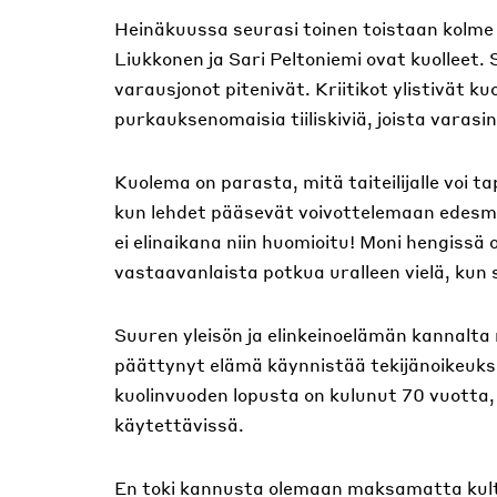
Heinäkuussa seurasi toinen toistaan kolme s
Liukkonen ja Sari Peltoniemi ovat kuolleet. S
varausjonot pitenivät. Kriitikot ylistivät k
purkauksenomaisia tiiliskiviä, joista varas
Kuolema on parasta, mitä taiteilijalle voi
kun lehdet pääsevät voivottelemaan edesmeno
ei elinaikana niin huomioitu! Moni hengissä o
vastaavanlaista potkua uralleen vielä, kun 
Suuren yleisön ja elinkeinoelämän kannalt
päättynyt elämä käynnistää tekijänoikeuksi
kuolinvuoden lopusta on kulunut 70 vuotta,
käytettävissä.
En toki kannusta olemaan maksamatta kultt