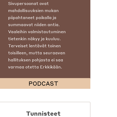
Sivupersoonat ovat
mahdollisuuksien mukan
piipahtaneet paikalla ja
summaavat niiden antia.
Vaaleihin valmistautuminen
tietenkin näkyy ja kuuluu.
Terveiset lentävät toinen
toisilleen, mutta seuraavan
hallituksen pohjasta ei saa
varmaa otetta Erkkikään.
PODCAST
Tunnisteet