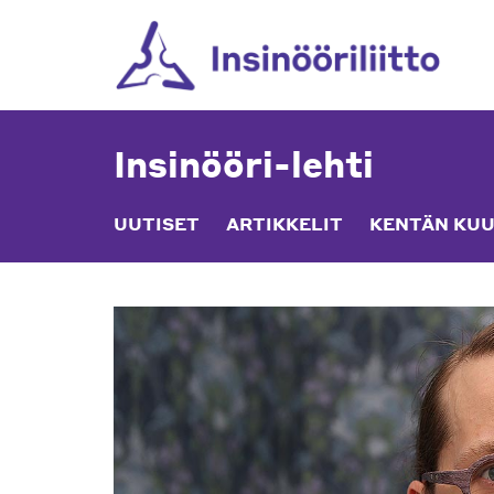
Skip
to
content
Insinööri-lehti
UUTISET
ARTIKKELIT
KENTÄN KUU