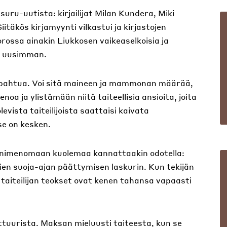
uru-uutista: kirjailijat Milan Kundera, Miki
iitäkös kirjamyynti vilkastui ja kirjastojen
uorossa ainakin Liukkosen vaikeaselkoisia ja
in uusimman.
 tapahtua. Voi sitä maineen ja mammonan määrää,
a ja ylistämään niitä taiteellisia ansioita, joita
levista taiteilijoista saattaisi kaivata
se on kesken.
a nimenomaan kuolemaa kannattaakin odotella:
en suoja-ajan päättymisen laskurin. Kun tekijän
 taiteilijan teokset ovat kenen tahansa vapaasti
uurista. Maksan mieluusti taiteesta, kun se