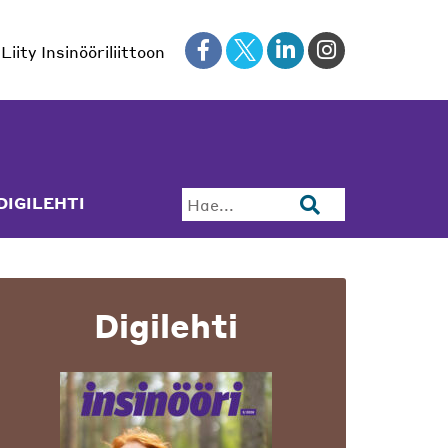
Liity Insinööriliittoon
DIGILEHTI
Hae...
Digilehti