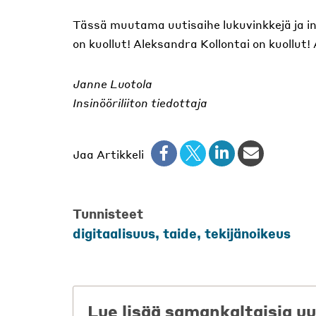
Tässä muutama uutisaihe lukuvinkkejä ja in
on kuollut! Aleksandra Kollontai on kuollut!
Janne Luotola
Insinööriliiton tiedottaja
Jaa Artikkeli
Tunnisteet
digitaalisuus
,
taide
,
tekijänoikeus
Lue lisää samankaltaisia uu