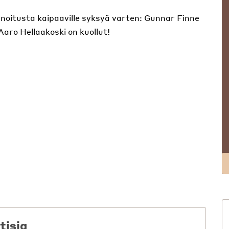
noitusta kaipaaville syksyä varten: Gunnar Finne
 Aaro Hellaakoski on kuollut!
tisia