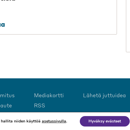
aa
imitus
Mediakortti
Lähetä juttuidea
laute
RSS
hallita niiden käyttöä
asetussivulla
.
Hyväksy evästeet