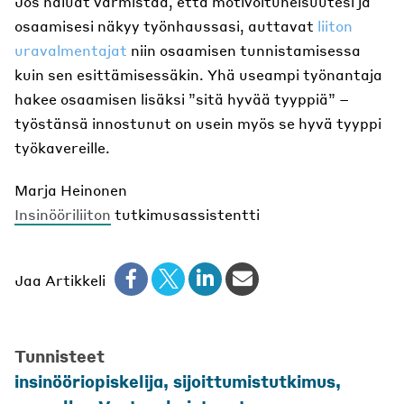
Jos haluat varmistaa, että motivoituneisuutesi ja
osaamisesi näkyy työnhaussasi, auttavat
liiton
uravalmentajat
niin osaamisen tunnistamisessa
kuin sen esittämisessäkin. Yhä useampi työnantaja
hakee osaamisen lisäksi ”sitä hyvää tyyppiä” –
työstänsä innostunut on usein myös se hyvä tyyppi
työkavereille.
Marja Heinonen
Insinööriliiton
tutkimusassistentti
Jaa Artikkeli
Tunnisteet
insinööriopiskelija
,
sijoittumistutkimus
,