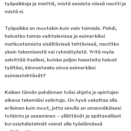
työpaikkoja ja miettiä, mistä asioista niissä nautti ja
mistä ei.
Työpaikka on muutakin kuin vain toimiala. Pohdi,
haluatko toimia vaihtelevissa ja esimerkiksi
matkustamista sisältävissä tehtävissä, nautitko
yksin tekemisestä vai ryhmätyöstä. Yritä myös
selvittää itsellesi, kuinka paljon haasteita haluat
työltäsi, kiinnostaako sinua esimerkiksi
esimiestehtävät?
Kaiken tämän pohdinnan tulisi ohjata jo opintojen
aikana tekemiäsi valintoja. On hyvä uskaltaa olla
erilainen kuin muut, jotta sinulla on omannäköisesi
tutkinto ja osaaminen – yllättävät ja epätavalliset
kurssiyhdistelmät voivat olla työelämässä