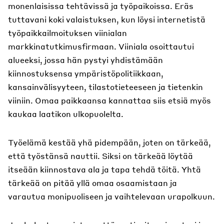
monenlaisissa tehtävissä ja työpaikoissa. Eräs
tuttavani koki valaistuksen, kun löysi internetistä
työpaikkailmoituksen viinialan
markkinatutkimusfirmaan. Viiniala osoittautui
alueeksi, jossa hän pystyi yhdistämään
kiinnostuksensa ympäristöpolitiikkaan,
kansainvälisyyteen, tilastotieteeseen ja tietenkin
viiniin. Omaa paikkaansa kannattaa siis etsiä myös
kaukaa laatikon ulkopuolelta.
Työelämä kestää yhä pidempään, joten on tärkeää,
että työstänsä nauttii. Siksi on tärkeää löytää
itseään kiinnostava ala ja tapa tehdä töitä. Yhtä
tärkeää on pitää yllä omaa osaamistaan ja
varautua monipuoliseen ja vaihtelevaan urapolkuun.