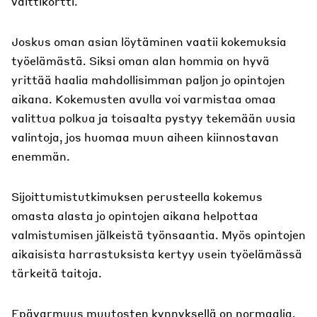
valttikortti.
Joskus oman asian löytäminen vaatii kokemuksia
työelämästä. Siksi oman alan hommia on hyvä
yrittää haalia mahdollisimman paljon jo opintojen
aikana. Kokemusten avulla voi varmistaa omaa
valittua polkua ja toisaalta pystyy tekemään uusia
valintoja, jos huomaa muun aiheen kiinnostavan
enemmän.
Sijoittumistutkimuksen perusteella kokemus
omasta alasta jo opintojen aikana helpottaa
valmistumisen jälkeistä työnsaantia. Myös opintojen
aikaisista harrastuksista kertyy usein työelämässä
tärkeitä taitoja.
Epävarmuus muutosten kynnyksellä on normaalia,