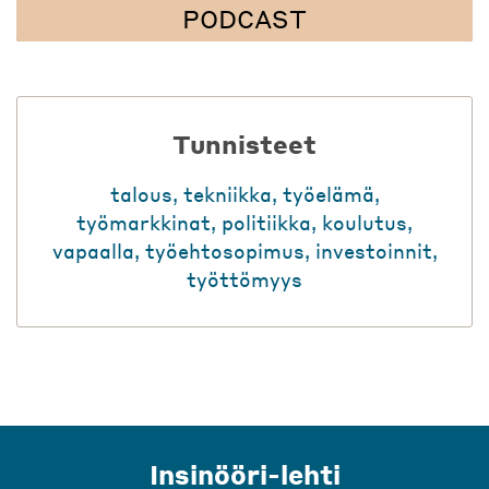
PODCAST
Tunnisteet
talous
,
tekniikka
,
työelämä
,
työmarkkinat
,
politiikka
,
koulutus
,
vapaalla
,
työehtosopimus
,
investoinnit
,
työttömyys
Insinööri-lehti