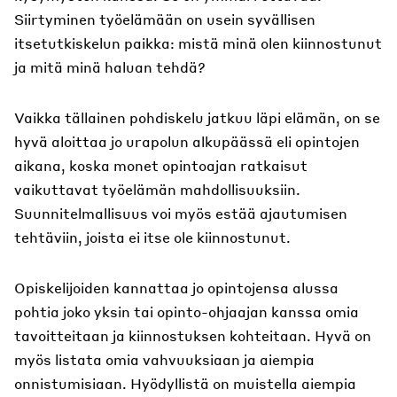
Siirtyminen työelämään on usein syvällisen
itsetutkiskelun paikka: mistä minä olen kiinnostunut
ja mitä minä haluan tehdä?
Vaikka tällainen pohdiskelu jatkuu läpi elämän, on se
hyvä aloittaa jo urapolun alkupäässä eli opintojen
aikana, koska monet opintoajan ratkaisut
vaikuttavat työelämän mahdollisuuksiin.
Suunnitelmallisuus voi myös estää ajautumisen
tehtäviin, joista ei itse ole kiinnostunut.
Opiskelijoiden kannattaa jo opintojensa alussa
pohtia joko yksin tai opinto-ohjaajan kanssa omia
tavoitteitaan ja kiinnostuksen kohteitaan. Hyvä on
myös listata omia vahvuuksiaan ja aiempia
onnistumisiaan. Hyödyllistä on muistella aiempia