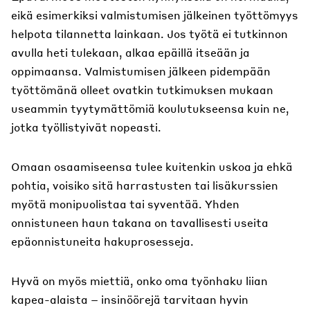
eikä esimerkiksi valmistumisen jälkeinen työttömyys
helpota tilannetta lainkaan. Jos työtä ei tutkinnon
avulla heti tulekaan, alkaa epäillä itseään ja
oppimaansa. Valmistumisen jälkeen pidempään
työttömänä olleet ovatkin tutkimuksen mukaan
useammin tyytymättömiä koulutukseensa kuin ne,
jotka työllistyivät nopeasti.
Omaan osaamiseensa tulee kuitenkin uskoa ja ehkä
pohtia, voisiko sitä harrastusten tai lisäkurssien
myötä monipuolistaa tai syventää. Yhden
onnistuneen haun takana on tavallisesti useita
epäonnistuneita hakuprosesseja.
Hyvä on myös miettiä, onko oma työnhaku liian
kapea-alaista – insinöörejä tarvitaan hyvin