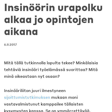
Insinöörin urapolku
alkaa jo opintojen
aikana
6.9.2017
Mitä tällä tutkinnolla lopulta tekee? Minkälaisia
tehtäviä insinööri työelämässä suorittaa? Mitä
minä oikeastaan nyt osaan?
Insinööriliiton juuri ilmestyneen
sijoittumistutkimuksen
mukaan moni
vastavalmistunut kamppailee tällaisten
kysymysten kanssa. Se on ymmärrettävää.