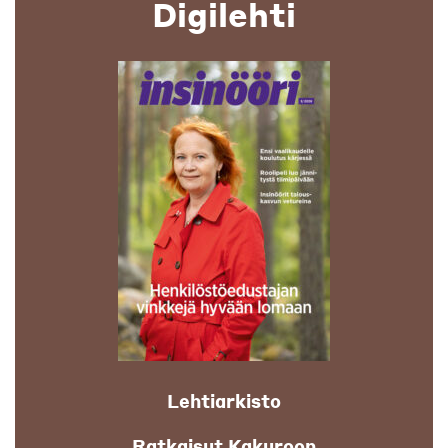
Digilehti
Lehtiarkisto
Ratkaisut Kakuroon