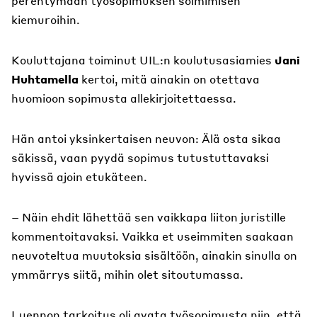
perehtymään työsopimuksen solmimisen
kiemuroihin.
Kouluttajana toiminut UIL:n koulutusasiamies
Jani
Huhtamella
kertoi, mitä ainakin on otettava
huomioon sopimusta allekirjoitettaessa.
Hän antoi yksinkertaisen neuvon: Älä osta sikaa
säkissä, vaan pyydä sopimus tutustuttavaksi
hyvissä ajoin etukäteen.
– Näin ehdit lähettää sen vaikkapa liiton juristille
kommentoitavaksi. Vaikka et useimmiten saakaan
neuvoteltua muutoksia sisältöön, ainakin sinulla on
ymmärrys siitä, mihin olet sitoutumassa.
Luennon tarkoitus oli avata työsopimusta niin, että