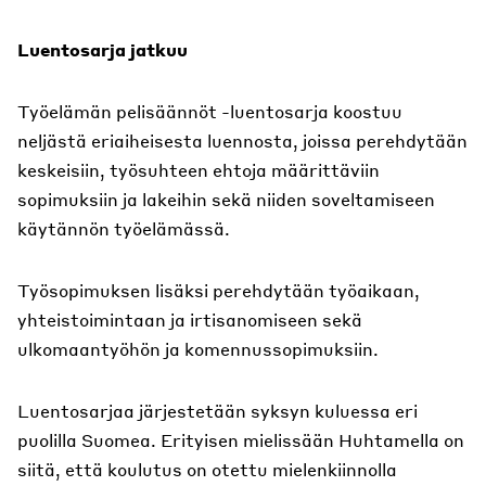
Luentosarja jatkuu
Työelämän pelisäännöt -luentosarja koostuu
neljästä eriaiheisesta luennosta, joissa perehdytään
keskeisiin, työsuhteen ehtoja määrittäviin
sopimuksiin ja lakeihin sekä niiden soveltamiseen
käytännön työelämässä.
Työsopimuksen lisäksi perehdytään työaikaan,
yhteistoimintaan ja irtisanomiseen sekä
ulkomaantyöhön ja komennussopimuksiin.
Luentosarjaa järjestetään syksyn kuluessa eri
puolilla Suomea. Erityisen mielissään Huhtamella on
siitä, että koulutus on otettu mielenkiinnolla