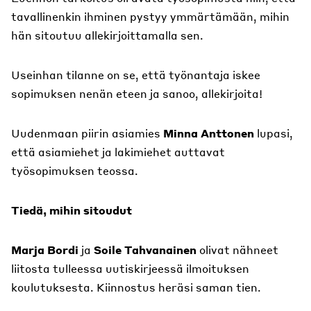
tavallinenkin ihminen pystyy ymmärtämään, mihin
hän sitoutuu allekirjoittamalla sen.
Useinhan tilanne on se, että työnantaja iskee
sopimuksen nenän eteen ja sanoo, allekirjoita!
Uudenmaan piirin asiamies
Minna Anttonen
lupasi,
että asiamiehet ja lakimiehet auttavat
työsopimuksen teossa.
Tiedä, mihin sitoudut
Marja Bordi
ja
Soile Tahvanainen
olivat nähneet
liitosta tulleessa uutiskirjeessä ilmoituksen
koulutuksesta. Kiinnostus heräsi saman tien.