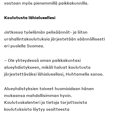
vastaan myös pienemmillä paikkakunnilla.
Koulutusta lähialueellesi
Jatkossa työelämän pelisäännöt- ja liiton
urahallintakoulutuksia järjestetään säännöllisesti
eri puolella Suomea.
– Ole yhteydessä oman paikkakuntasi
alueyhdistykseen, mikäli haluat koulutusta
järjestettäväksi lähialueellasi, Huhtamella sanoo.
Alueyhdistyksien toiveet huomioidaan hänen
mukaansa mahdollisimman hyvin.
Koulutuskalenteri ja tietoja tarjottavista
koulutuksista löytyy osoitteesta