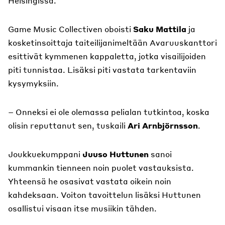
Helsingissä.
Game Music Collectiven oboisti
Saku Mattila
ja
kosketinsoittaja
taiteilijanimeltään Avaruuskanttori
esittivät kymmenen kappaletta, jotka visailijoiden
piti tunnistaa. Lisäksi piti vastata tarkentaviin
kysymyksiin.
– Onneksi ei ole olemassa pelialan tutkintoa, koska
olisin reputtanut sen, tuskaili
Ari Arnbjörnsson
.
Joukkuekumppani
Juuso Huttunen
sanoi
kummankin tienneen noin puolet vastauksista.
Yhteensä he osasivat vastata oikein noin
kahdeksaan. Voiton tavoittelun lisäksi Huttunen
osallistui visaan itse musiikin tähden.