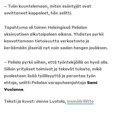
– Tulin kuuntelemaan, miten esiintyjät ovat
sovittaneet kappaleet, hän selitti.
Tapahtuma oli toinen Helsingissä Pelialan
yksivuotisen alkutaipaleen aikana. Yhdistys pyrkii
kasvattamaan tietoisuutta verkostosta ja
keräämään jäseniä nyt noin sadan hengen joukkoon.
– Peliala pyrkii siihen, että työntekijöillä on hyvä olla.
Silloin yritykset toimivat ja tekevät tulosta, mikä
puolestaan lisää työllisyyttä ja parantaa työn
ehtoja, selitti Pelialan varapuheenjohtaja
Sami
Vuolanne
.
Teksti ja kuvat: Janne Luotola,
Insinööriliitto