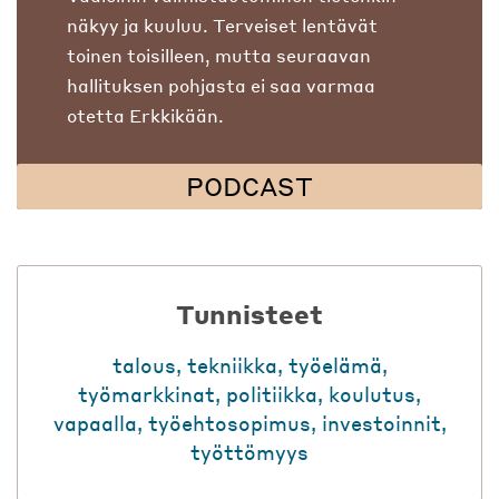
näkyy ja kuuluu. Terveiset lentävät
toinen toisilleen, mutta seuraavan
hallituksen pohjasta ei saa varmaa
otetta Erkkikään.
PODCAST
Tunnisteet
talous
,
tekniikka
,
työelämä
,
työmarkkinat
,
politiikka
,
koulutus
,
vapaalla
,
työehtosopimus
,
investoinnit
,
työttömyys