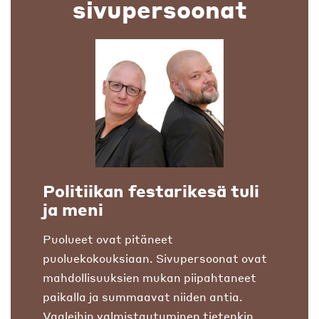
sivupersoonat
Politiikan festarikesä tuli
ja meni
Puolueet ovat pitäneet
puoluekokouksiaan. Sivupersoonat ovat
mahdollisuuksien mukan piipahtaneet
paikalla ja summaavat niiden antia.
Vaaleihin valmistautuminen tietenkin