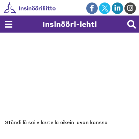
Skip
to
content
Insinööri-lehti
Ständillä sai vilautella oikein luvan kanssa
Harjoitteluvalmennus tarjosi vinkkejä työnhakuun
Harjoitteluvalmennus saadaan toivottavasti osaksi
opintoja myös Kotkassa