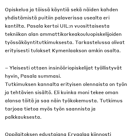
Opiskelua ja töissä käyntiä sekä näiden kahden
yhdistämistä puitiin palaverissa usealta eri
kantilta. Pasala kertoi UIL:n vuosittaisesta
tekniikan alan ammattikorkeakouluopiskelijoiden
työssäkäyntitutkimuksesta. Tarkastelussa olivat
erityisesti tulokset Kymenlaakson amkin osalta.
– Yleisesti ottaen insinööriopiskelijat työllistyvät
hyvin, Pasala summasi.
Tutkimuksen kannalta erityisen olennaista on työn
ja tehtävien sisältö. Eli kuinka moni tekee oman
alansa töitä ja saa näin työkokemusta. Tutkimus
tarjoaa tietoa myös työn saannista ja
palkkauksesta.
Oppilaitoksen edustajana Ervaalaa kiinnosti