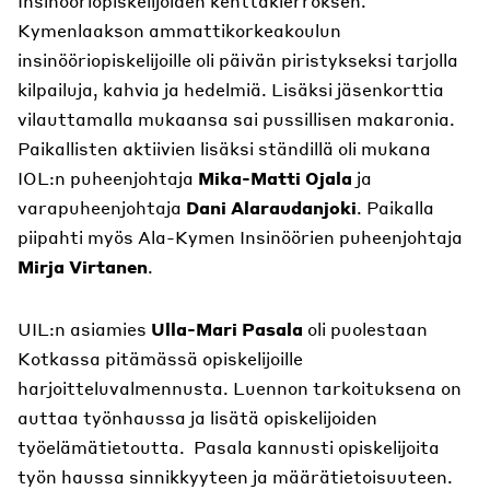
Insinööriopiskelijoiden kenttäkierroksen.
Kymenlaakson ammattikorkeakoulun
insinööriopiskelijoille oli päivän piristykseksi tarjolla
kilpailuja, kahvia ja hedelmiä. Lisäksi jäsenkorttia
vilauttamalla mukaansa sai pussillisen makaronia.
Paikallisten aktiivien lisäksi ständillä oli mukana
IOL:n puheenjohtaja
Mika-Matti Ojala
ja
varapuheenjohtaja
Dani Alaraudanjoki
. Paikalla
piipahti myös Ala-Kymen Insinöörien puheenjohtaja
Mirja Virtanen
.
UIL:n asiamies
Ulla-Mari Pasala
oli puolestaan
Kotkassa pitämässä opiskelijoille
harjoitteluvalmennusta. Luennon tarkoituksena on
auttaa työnhaussa ja lisätä opiskelijoiden
työelämätietoutta. Pasala kannusti opiskelijoita
työn haussa sinnikkyyteen ja määrätietoisuuteen.