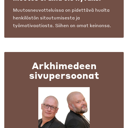
Muutosneuvotteluissa on pidettävä huolta
henkilöstön sitoutumisesta ja
työmotivaatiosta. Siihen on omat keinonsa.
Arkhimedeen
sivupersoonat