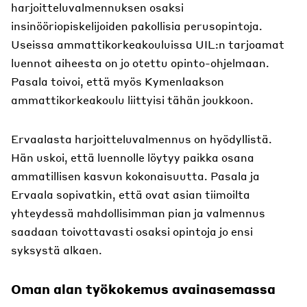
harjoitteluvalmennuksen osaksi
insinööriopiskelijoiden pakollisia perusopintoja.
Useissa ammattikorkeakouluissa UIL:n tarjoamat
luennot aiheesta on jo otettu opinto-ohjelmaan.
Pasala toivoi, että myös Kymenlaakson
ammattikorkeakoulu liittyisi tähän joukkoon.
Ervaalasta harjoitteluvalmennus on hyödyllistä.
Hän uskoi, että luennolle löytyy paikka osana
ammatillisen kasvun kokonaisuutta. Pasala ja
Ervaala sopivatkin, että ovat asian tiimoilta
yhteydessä mahdollisimman pian ja valmennus
saadaan toivottavasti osaksi opintoja jo ensi
syksystä alkaen.
Oman alan työkokemus avainasemassa