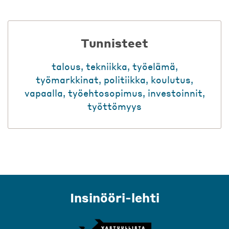
Tunnisteet
talous
,
tekniikka
,
työelämä
,
työmarkkinat
,
politiikka
,
koulutus
,
vapaalla
,
työehtosopimus
,
investoinnit
,
työttömyys
Insinööri-lehti