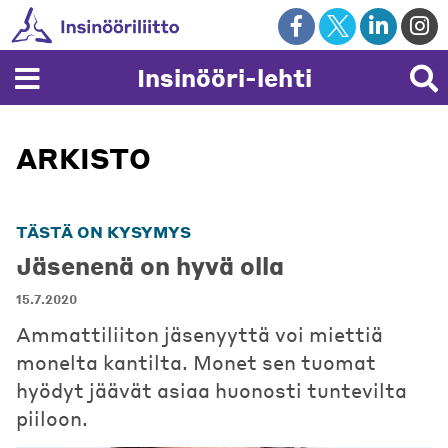
Skip
to
content
Insinööri-lehti
ARKISTO
TÄSTÄ ON KYSYMYS
Jäsenenä on hyvä olla
15.7.2020
Ammattiliiton jäsenyyttä voi miettiä
monelta kantilta. Monet sen tuomat
hyödyt jäävät asiaa huonosti tuntevilta
piiloon.