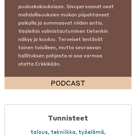
puoluekokouksiaan. Sivupersoonat ovat
mahdollisuuksien mukan piipahtaneet
paikalla ja summaavat niiden antia.
Vaaleihin valmistautuminen tietenkin
näkyy ja kuuluu. Terveiset lentävät
toinen toisilleen, mutta seuraavan
hallituksen pohjasta ei saa varmaa
otetta Erkkikään.
PODCAST
Tunnisteet
talous
,
tekniikka
,
työelämä
,