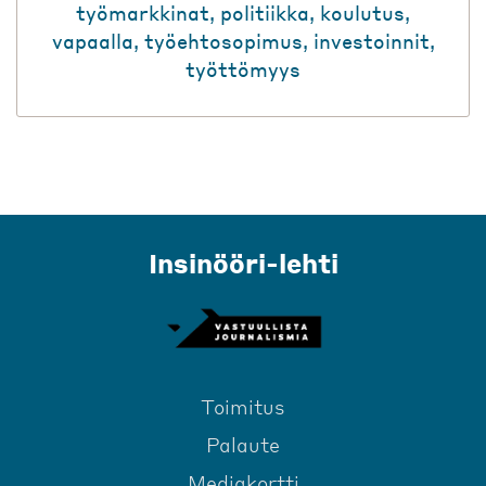
työmarkkinat
,
politiikka
,
koulutus
,
vapaalla
,
työehtosopimus
,
investoinnit
,
työttömyys
Insinööri-lehti
Toimitus
Palaute
Mediakortti