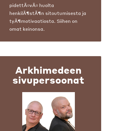
pidettÃ¤vÃ¤ huolta
henkilÃ¶stÃ¶n sitoutumisesta ja
tyÃ¶motivaatiosta. Siihen on
omat keinonsa.
Arkhimedeen
sivupersoonat