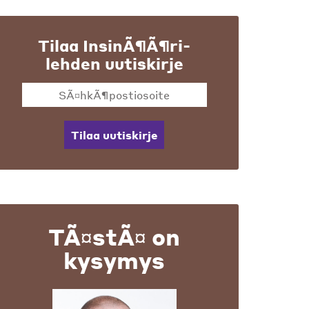
Tilaa InsinÃ¶Ã¶ri-
lehden uutiskirje
Tilaa uutiskirje
TÃ¤stÃ¤ on
kysymys