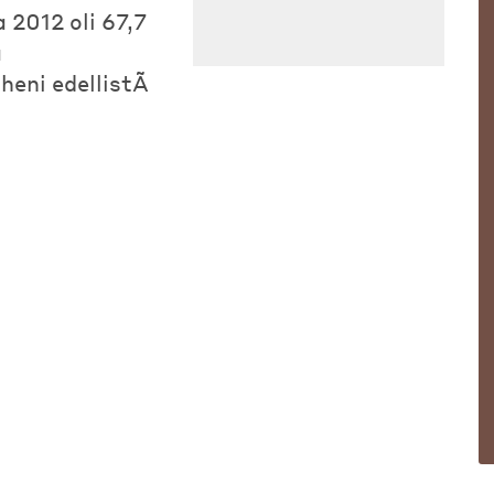
2012 oli 67,7
a
heni edellistÃ