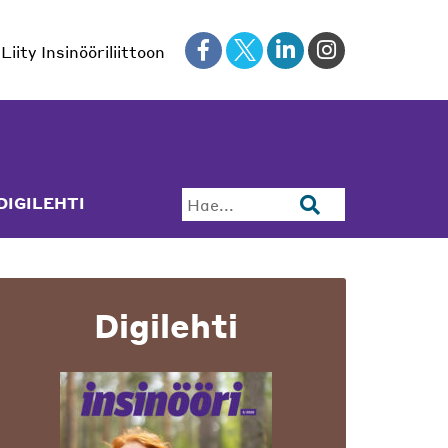
Liity Insinööriliittoon
DIGILEHTI
Hae...
Digilehti