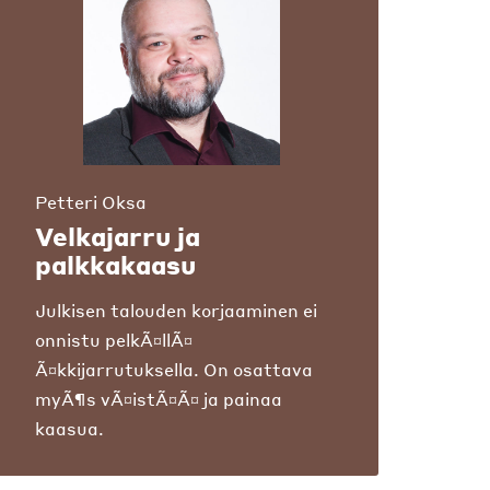
Petteri Oksa
Velkajarru ja
palkkakaasu
Julkisen talouden korjaaminen ei
onnistu pelkÃ¤llÃ¤
Ã¤kkijarrutuksella. On osattava
myÃ¶s vÃ¤istÃ¤Ã¤ ja painaa
kaasua.