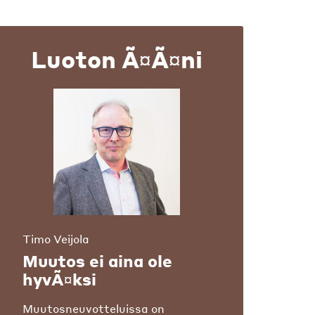
Luoton Ã¤Ã¤ni
Timo Veijola
Muutos ei aina ole
hyvÃ¤ksi
Muutosneuvotteluissa on