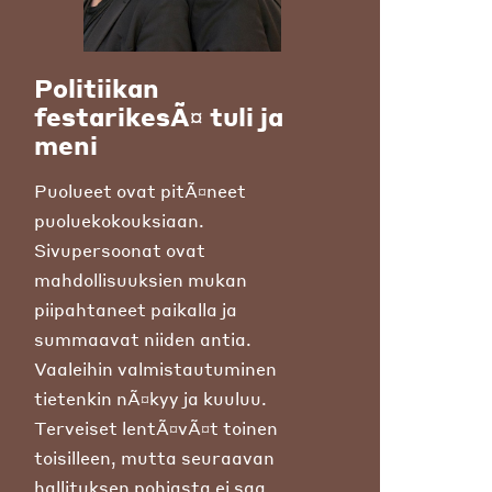
Politiikan
festarikesÃ¤ tuli ja
meni
Puolueet ovat pitÃ¤neet
puoluekokouksiaan.
Sivupersoonat ovat
mahdollisuuksien mukan
piipahtaneet paikalla ja
summaavat niiden antia.
Vaaleihin valmistautuminen
tietenkin nÃ¤kyy ja kuuluu.
Terveiset lentÃ¤vÃ¤t toinen
toisilleen, mutta seuraavan
hallituksen pohjasta ei saa