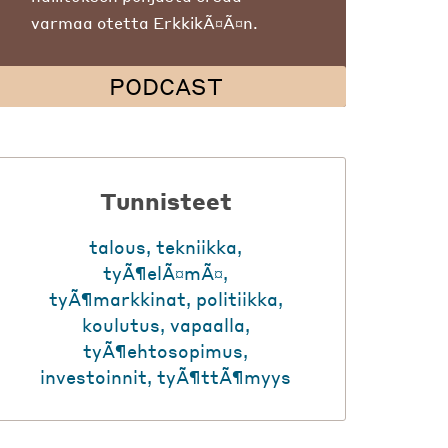
varmaa otetta ErkkikÃ¤Ã¤n.
PODCAST
Tunnisteet
talous
,
tekniikka
,
tyÃ¶elÃ¤mÃ¤
,
tyÃ¶markkinat
,
politiikka
,
koulutus
,
vapaalla
,
tyÃ¶ehtosopimus
,
investoinnit
,
tyÃ¶ttÃ¶myys