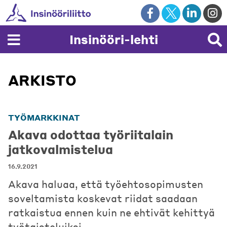
Skip
to
content
Insinööri-lehti
ARKISTO
TYÖMARKKINAT
Akava odottaa työriitalain
jatkovalmistelua
16.9.2021
Akava haluaa, että työehtosopimusten
soveltamista koskevat riidat saadaan
ratkaistua ennen kuin ne ehtivät kehittyä
työtaisteluiksi.