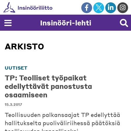
Skip
to
content
Insinööri-lehti
ARKISTO
UUTISET
TP: Teolliset työpaikat
edellyttävät panostusta
osaamiseen
15.3.2017
Teollisuuden palkansaajat TP edellyttää
hallitukselta puoliväliriihessä päätöksiä