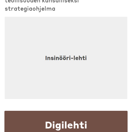
teollisuuden kansalliseksi
strategiaohjelma
Digilehti