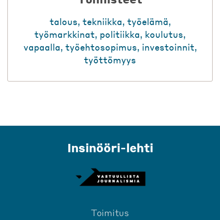
talous
,
tekniikka
,
työelämä
,
työmarkkinat
,
politiikka
,
koulutus
,
vapaalla
,
työehtosopimus
,
investoinnit
,
työttömyys
Insinööri-lehti
Toimitus