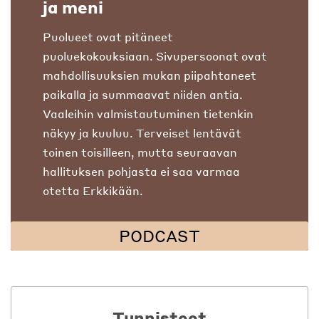
ja meni
Puolueet ovat pitäneet
puoluekokouksiaan. Sivupersoonat ovat
mahdollisuuksien mukan piipahtaneet
paikalla ja summaavat niiden antia.
Vaaleihin valmistautuminen tietenkin
näkyy ja kuuluu. Terveiset lentävät
toinen toisilleen, mutta seuraavan
hallituksen pohjasta ei saa varmaa
otetta Erkkikään.
PODCAST
Tunnisteet