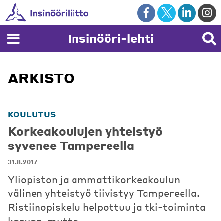
Skip
to
content
Insinööri-lehti
ARKISTO
KOULUTUS
Korkeakoulujen yhteistyö
syvenee Tampereella
31.8.2017
Yliopiston ja ammattikorkeakoulun
välinen yhteistyö tiivistyy Tampereella.
Ristiinopiskelu helpottuu ja tki-toiminta
kasvaa, mutta