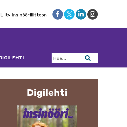
Liity Insinööriliittoon
DIGILEHTI
Hae...
Digilehti