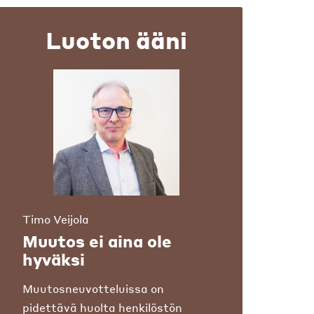
Luoton ääni
Timo Veijola
Muutos ei aina ole
hyväksi
Muutosneuvotteluissa on
pidettävä huolta henkilöstön