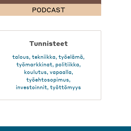
PODCAST
Tunnisteet
talous
,
tekniikka
,
työelämä
,
työmarkkinat
,
politiikka
,
koulutus
,
vapaalla
,
työehtosopimus
,
investoinnit
,
työttömyys