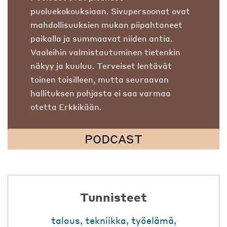
puoluekokouksiaan. Sivupersoonat ovat
mahdollisuuksien mukan piipahtaneet
paikalla ja summaavat niiden antia.
Vaaleihin valmistautuminen tietenkin
näkyy ja kuuluu. Terveiset lentävät
toinen toisilleen, mutta seuraavan
hallituksen pohjasta ei saa varmaa
otetta Erkkikään.
PODCAST
Tunnisteet
talous
,
tekniikka
,
työelämä
,