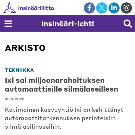
Skip
to
content
Insinööri-lehti
ARKISTO
TEKNIIKKA
Ixi sai miljoonarahoituksen
automaattisille silmälaseilleen
30.4.2025
Kotimainen kasvuyhtiö Ixi on kehittänyt
automaattitarkennuksen perinteisiin
silmälasilinsseihin.