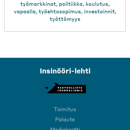
työmarkkinat
,
politiikka
,
koulutus
,
vapaalla
,
työehtosopimus
,
investoinnit
,
työttömyys
Insinööri-lehti
Toimitus
Palaute
Mediakortti