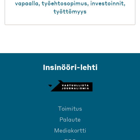
vapaalla
,
työehtosopimus
,
investoinnit
,
työttömyys
Insinööri-lehti
Toimitus
Palaute
Mediakortti