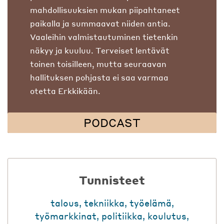
mahdollisuuksien mukan piipahtaneet
paikalla ja summaavat niiden antia.
Vaaleihin valmistautuminen tietenkin
näkyy ja kuuluu. Terveiset lentävät
toinen toisilleen, mutta seuraavan
hallituksen pohjasta ei saa varmaa
otetta Erkkikään.
PODCAST
Tunnisteet
talous
,
tekniikka
,
työelämä
,
työmarkkinat
,
politiikka
,
koulutus
,