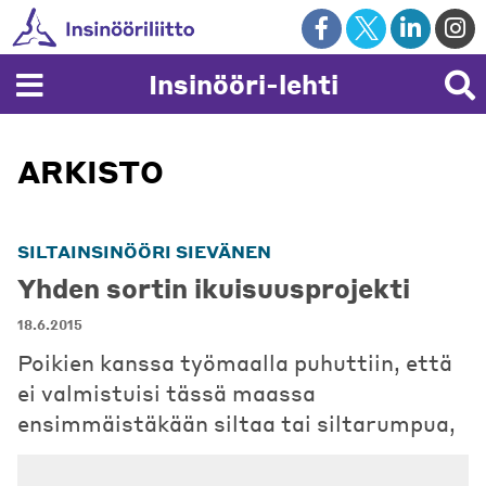
Skip
to
content
Insinööri-lehti
ARKISTO
SILTAINSINÖÖRI SIEVÄNEN
Yhden sortin ikuisuusprojekti
18.6.2015
Poikien kanssa työmaalla puhuttiin, että
ei valmistuisi tässä maassa
ensimmäistäkään siltaa tai siltarumpua,