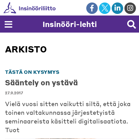
Skip
to
content
Insinööri-lehti
ARKISTO
TÄSTÄ ON KYSYMYS
Sääntely on ystävä
27.9.2017
Vielä vuosi sitten vaikutti siltä, että joka
toinen valtakunnassa järjestetyistä
seminaareista käsitteli digitalisaatiota.
Tuot