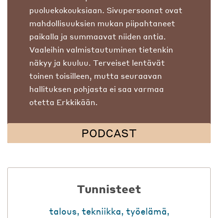
puoluekokouksiaan. Sivupersoonat ovat
mahdollisuuksien mukan piipahtaneet
paikalla ja summaavat niiden antia.
Vaaleihin valmistautuminen tietenkin
näkyy ja kuuluu. Terveiset lentävät
toinen toisilleen, mutta seuraavan
hallituksen pohjasta ei saa varmaa
otetta Erkkikään.
PODCAST
Tunnisteet
talous
,
tekniikka
,
työelämä
,