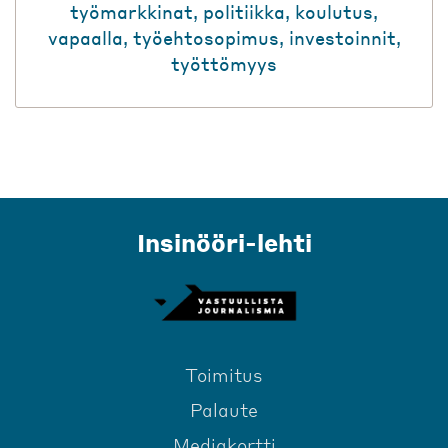
työmarkkinat
,
politiikka
,
koulutus
,
vapaalla
,
työehtosopimus
,
investoinnit
,
työttömyys
Insinööri-lehti
Toimitus
Palaute
Mediakortti