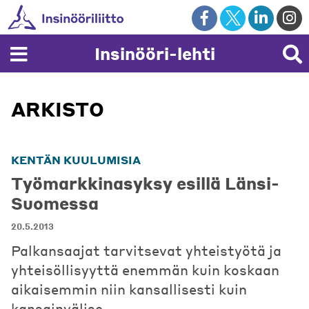
Skip
to
content
Insinööri-lehti
ARKISTO
KENTÄN KUULUMISIA
Työmarkkinasyksy esillä Länsi-
Suomessa
20.5.2013
Palkansaajat tarvitsevat yhteistyötä ja
yhteisöllisyyttä enemmän kuin koskaan
aikaisemmin niin kansallisesti kuin
kansainvälise