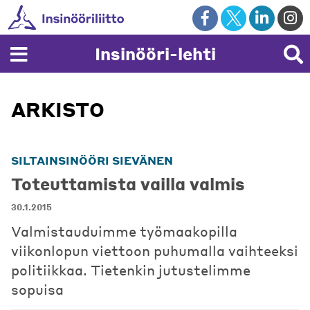
Skip
to
content
Insinööri-lehti
ARKISTO
SILTAINSINÖÖRI SIEVÄNEN
Toteuttamista vailla valmis
30.1.2015
Valmistauduimme työmaakopilla
viikonlopun viettoon puhumalla vaihteeksi
politiikkaa. Tietenkin jutustelimme
sopuisa