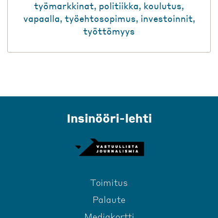
työmarkkinat
,
politiikka
,
koulutus
,
vapaalla
,
työehtosopimus
,
investoinnit
,
työttömyys
Insinööri-lehti
Toimitus
Palaute
Mediakortti