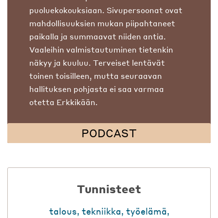
puoluekokouksiaan. Sivupersoonat ovat
mahdollisuuksien mukan piipahtaneet
paikalla ja summaavat niiden antia.
Vaaleihin valmistautuminen tietenkin
näkyy ja kuuluu. Terveiset lentävät
toinen toisilleen, mutta seuraavan
hallituksen pohjasta ei saa varmaa
otetta Erkkikään.
PODCAST
Tunnisteet
talous
,
tekniikka
,
työelämä
,