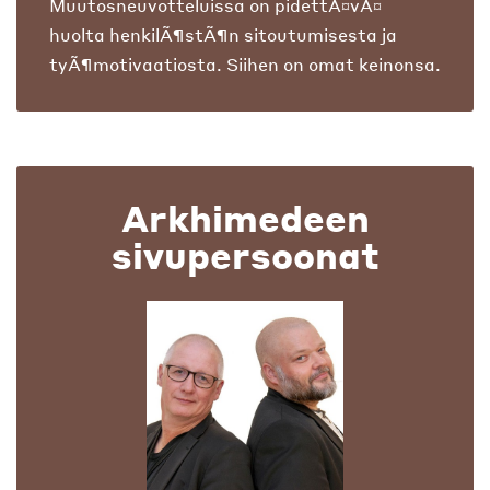
Muutosneuvotteluissa on pidettÃ¤vÃ¤
huolta henkilÃ¶stÃ¶n sitoutumisesta ja
tyÃ¶motivaatiosta. Siihen on omat keinonsa.
Arkhimedeen
sivupersoonat