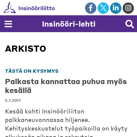
Skip
to
content
Insinööri-lehti
ARKISTO
TÄSTÄ ON KYSYMYS
Palkasta kannattaa puhua myös
kesällä
5.7.2017
Kesää kohti Insinööriliiton
palkkaneuvonnassa hiljenee.
Kehityskeskustelut työpaikoilla on käyty
alkukesän aikana ja rekrytoin