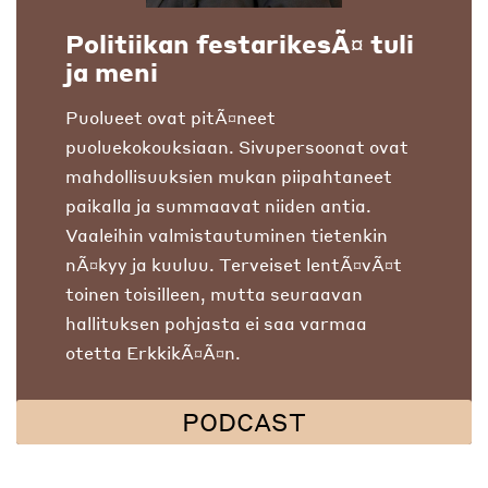
Politiikan festarikesÃ¤ tuli
ja meni
Puolueet ovat pitÃ¤neet
puoluekokouksiaan. Sivupersoonat ovat
mahdollisuuksien mukan piipahtaneet
paikalla ja summaavat niiden antia.
Vaaleihin valmistautuminen tietenkin
nÃ¤kyy ja kuuluu. Terveiset lentÃ¤vÃ¤t
toinen toisilleen, mutta seuraavan
hallituksen pohjasta ei saa varmaa
otetta ErkkikÃ¤Ã¤n.
PODCAST