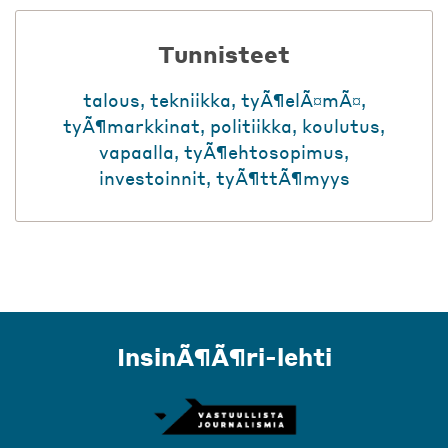
Tunnisteet
talous
,
tekniikka
,
tyÃ¶elÃ¤mÃ¤
,
tyÃ¶markkinat
,
politiikka
,
koulutus
,
vapaalla
,
tyÃ¶ehtosopimus
,
investoinnit
,
tyÃ¶ttÃ¶myys
InsinÃ¶Ã¶ri-lehti