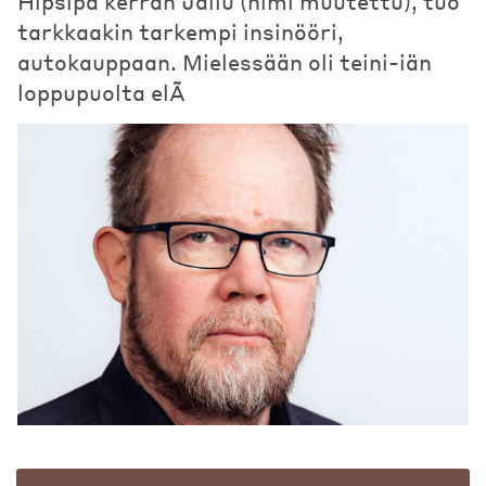
Hipsipä kerran Jallu (nimi muutettu), tuo
tarkkaakin tarkempi insinööri,
autokauppaan. Mielessään oli teini-iän
loppupuolta elÃ