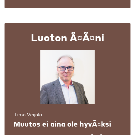
Luoton Ã¤Ã¤ni
Timo Veijola
Muutos ei aina ole hyvÃ¤ksi