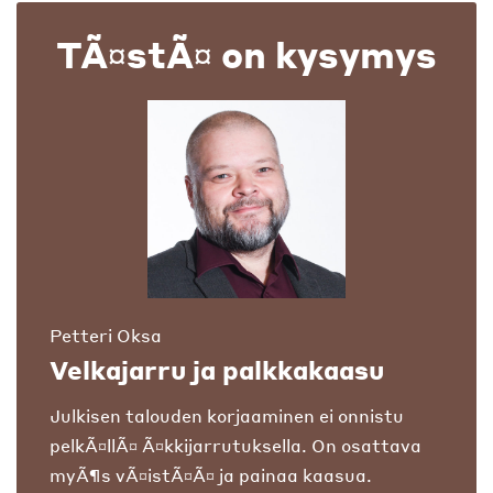
TÃ¤stÃ¤ on kysymys
Petteri Oksa
Velkajarru ja palkkakaasu
Julkisen talouden korjaaminen ei onnistu
pelkÃ¤llÃ¤ Ã¤kkijarrutuksella. On osattava
myÃ¶s vÃ¤istÃ¤Ã¤ ja painaa kaasua.