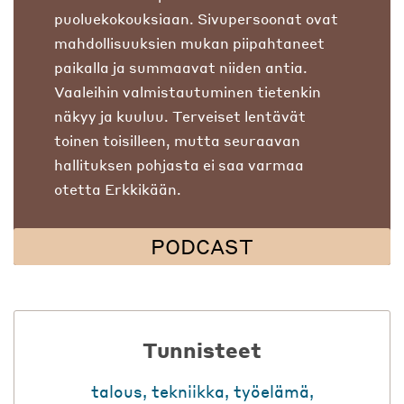
puoluekokouksiaan. Sivupersoonat ovat
mahdollisuuksien mukan piipahtaneet
paikalla ja summaavat niiden antia.
Vaaleihin valmistautuminen tietenkin
näkyy ja kuuluu. Terveiset lentävät
toinen toisilleen, mutta seuraavan
hallituksen pohjasta ei saa varmaa
otetta Erkkikään.
PODCAST
Tunnisteet
talous
,
tekniikka
,
työelämä
,