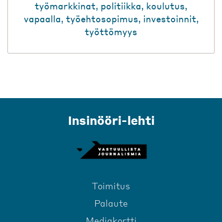
työmarkkinat
,
politiikka
,
koulutus
,
vapaalla
,
työehtosopimus
,
investoinnit
,
työttömyys
Insinööri-lehti
Toimitus
Palaute
Mediakortti