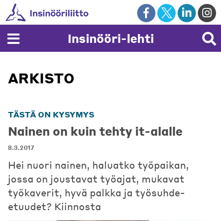
Skip
to
content
Insinööri-lehti
ARKISTO
TÄSTÄ ON KYSYMYS
Nainen on kuin tehty it-alalle
8.3.2017
Hei nuori nainen, haluatko työpaikan,
jossa on joustavat työajat, mukavat
työkaverit, hyvä palkka ja työsuhde-
etuudet? Kiinnosta