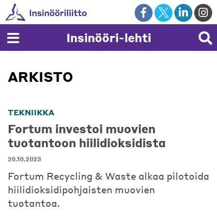
Skip
to
content
Insinööri-lehti
ARKISTO
TEKNIIKKA
Fortum investoi muovien
tuotantoon hiilidioksidista
20.10.2023
Fortum Recycling & Waste alkaa pilotoida
hiilidioksidipohjaisten muovien
tuotantoa.