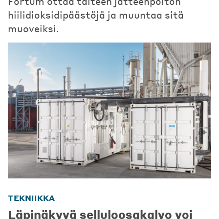
Fortum ottaa talteen jätteenpolton
hiilidioksidipäästöjä ja muuntaa sitä
muoveiksi.
TEKNIIKKA
Läpinäkyvä selluloosakalvo voi