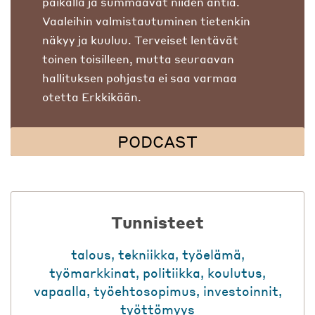
paikalla ja summaavat niiden antia.
Vaaleihin valmistautuminen tietenkin
näkyy ja kuuluu. Terveiset lentävät
toinen toisilleen, mutta seuraavan
hallituksen pohjasta ei saa varmaa
otetta Erkkikään.
PODCAST
Tunnisteet
talous
,
tekniikka
,
työelämä
,
työmarkkinat
,
politiikka
,
koulutus
,
vapaalla
,
työehtosopimus
,
investoinnit
,
työttömyys