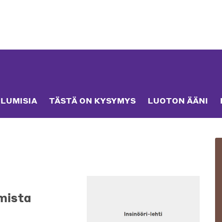
LUMISIA
TÄSTÄ ON KYSYMYS
LUOTON ÄÄNI
mista