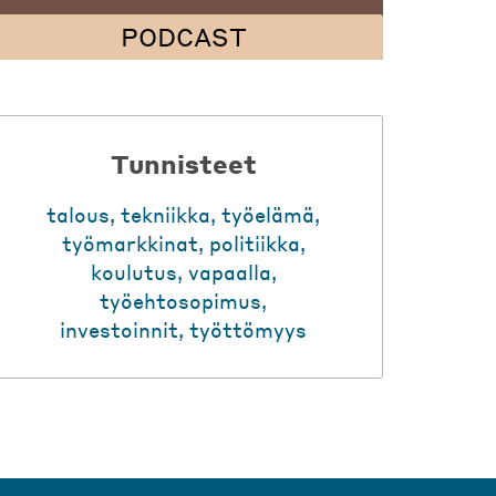
PODCAST
Tunnisteet
talous
,
tekniikka
,
työelämä
,
työmarkkinat
,
politiikka
,
koulutus
,
vapaalla
,
työehtosopimus
,
investoinnit
,
työttömyys