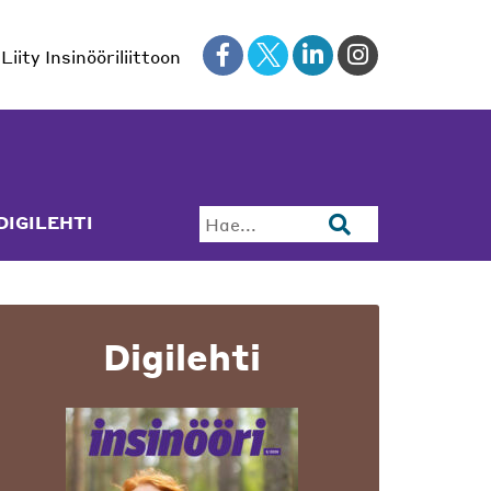
Liity Insinööriliittoon
DIGILEHTI
Hae...
Digilehti