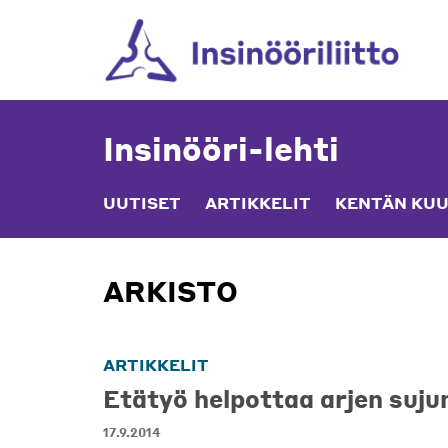
Skip
to
content
Insinööri-lehti
UUTISET
ARTIKKELIT
KENTÄN KUU
ARKISTO
ARTIKKELIT
Etätyö helpottaa arjen suju
17.9.2014