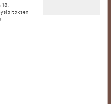
 18.
eyslaitoksen
a