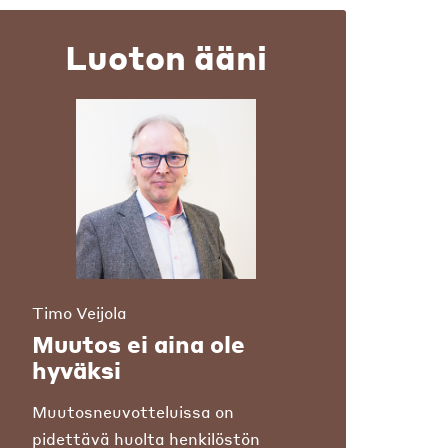
Luoton ääni
Timo Veijola
Muutos ei aina ole
hyväksi
Muutosneuvotteluissa on
pidettävä huolta henkilöstön