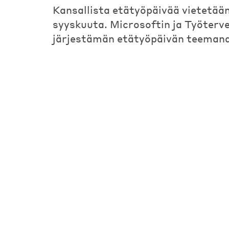
Kansallista etätyöpäivää vietetään
syyskuuta. Microsoftin ja Työterv
järjestämän etätyöpäivän teeman