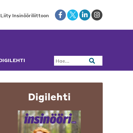
Liity Insinööriliittoon
DIGILEHTI
Hae...
Digilehti