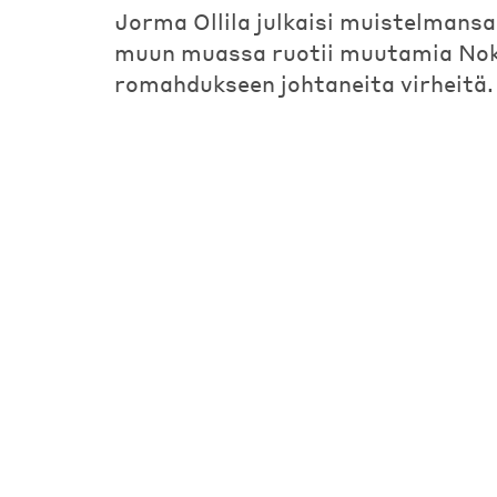
Jorma Ollila julkaisi muistelmansa
muun muassa ruotii muutamia No
romahdukseen johtaneita virheitä