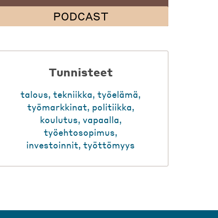
PODCAST
Tunnisteet
talous
,
tekniikka
,
työelämä
,
työmarkkinat
,
politiikka
,
koulutus
,
vapaalla
,
työehtosopimus
,
investoinnit
,
työttömyys