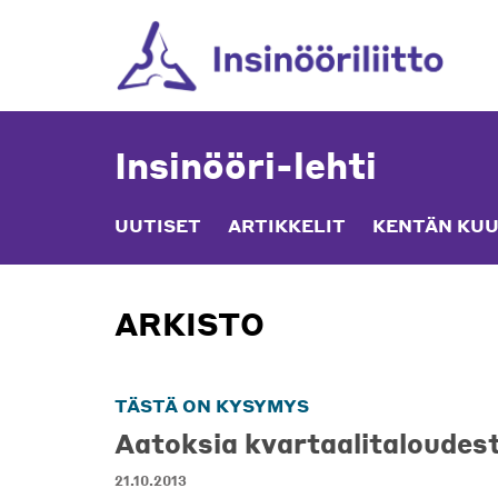
Skip
to
content
Insinööri-lehti
UUTISET
ARTIKKELIT
KENTÄN KUU
ARKISTO
TÄSTÄ ON KYSYMYS
Aatoksia kvartaalitaloudes
21.10.2013