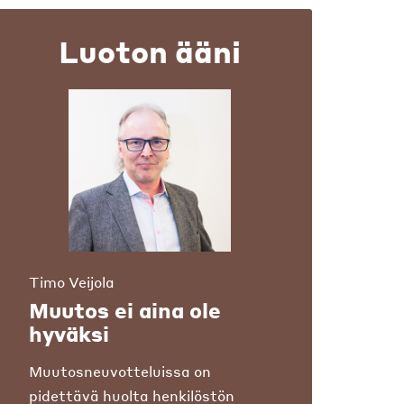
Luoton ääni
Timo Veijola
Muutos ei aina ole
hyväksi
Muutosneuvotteluissa on
pidettävä huolta henkilöstön