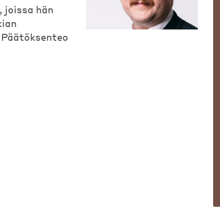
, joissa hän
kian
. Päätöksenteo