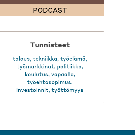
PODCAST
Tunnisteet
talous
,
tekniikka
,
työelämä
,
työmarkkinat
,
politiikka
,
koulutus
,
vapaalla
,
työehtosopimus
,
investoinnit
,
työttömyys