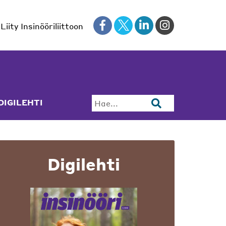
Liity Insinööriliittoon
DIGILEHTI
Hae...
Digilehti