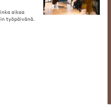
uinka aikaa
in työpäivänä.