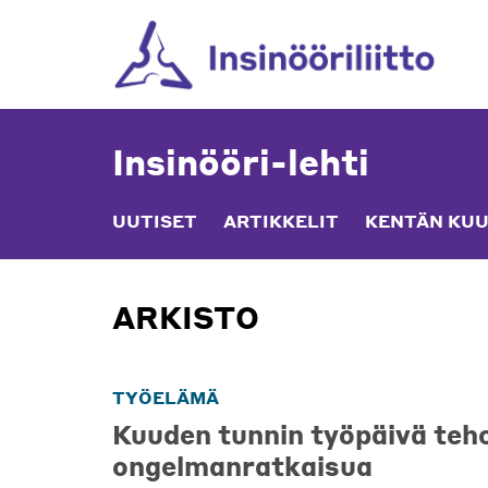
Skip
to
content
Insinööri-lehti
UUTISET
ARTIKKELIT
KENTÄN KUU
ARKISTO
TYÖELÄMÄ
Kuuden tunnin työpäivä teh
ongelmanratkaisua