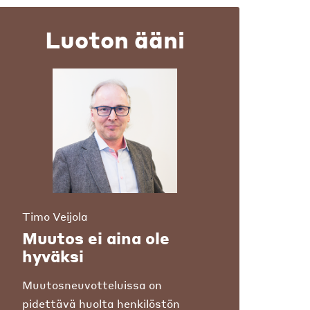
Luoton ääni
Timo Veijola
Muutos ei aina ole
hyväksi
Muutosneuvotteluissa on
pidettävä huolta henkilöstön