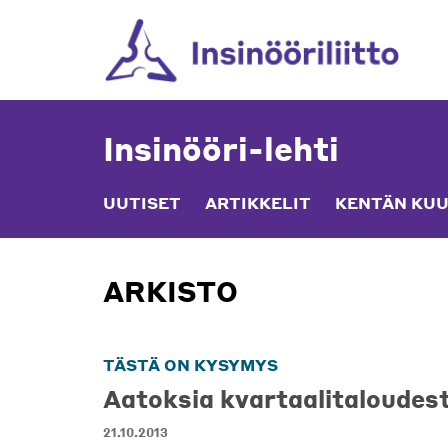
Skip
to
content
Insinööri-lehti
UUTISET
ARTIKKELIT
KENTÄN KUU
ARKISTO
TÄSTÄ ON KYSYMYS
Aatoksia kvartaalitaloudes
21.10.2013