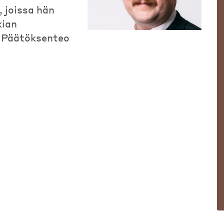
, joissa hän
kian
. Päätöksenteo