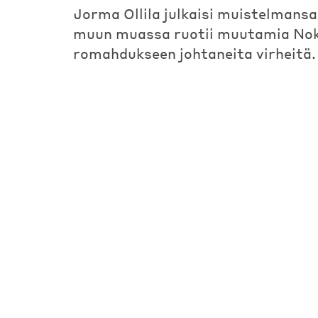
Jorma Ollila julkaisi muistelmansa
muun muassa ruotii muutamia No
romahdukseen johtaneita virheitä