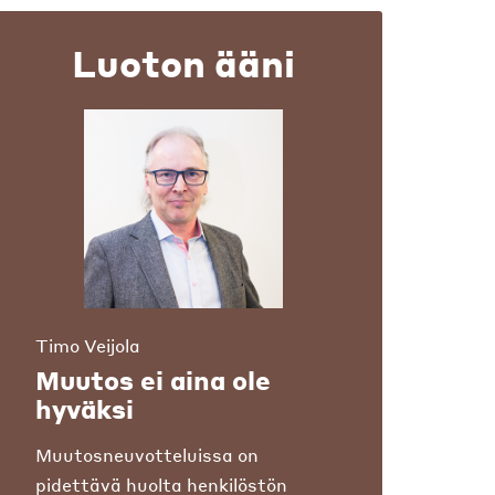
Luoton ääni
Timo Veijola
Muutos ei aina ole
hyväksi
Muutosneuvotteluissa on
pidettävä huolta henkilöstön