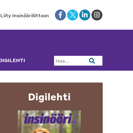
Liity Insinööriliittoon
DIGILEHTI
Hae...
Digilehti