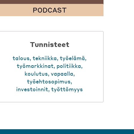
PODCAST
Tunnisteet
talous
,
tekniikka
,
työelämä
,
työmarkkinat
,
politiikka
,
koulutus
,
vapaalla
,
työehtosopimus
,
investoinnit
,
työttömyys