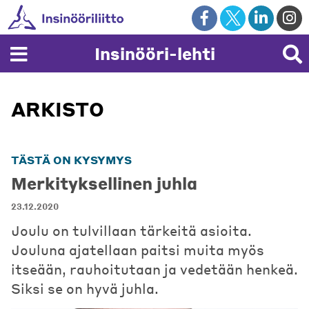
Skip
to
content
Insinööri-lehti
ARKISTO
TÄSTÄ ON KYSYMYS
Merkityksellinen juhla
23.12.2020
Joulu on tulvillaan tärkeitä asioita.
Jouluna ajatellaan paitsi muita myös
itseään, rauhoitutaan ja vedetään henkeä.
Siksi se on hyvä juhla.