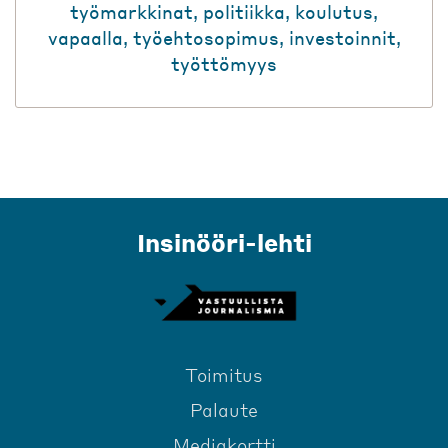
työmarkkinat
,
politiikka
,
koulutus
,
vapaalla
,
työehtosopimus
,
investoinnit
,
työttömyys
Insinööri-lehti
Toimitus
Palaute
Mediakortti