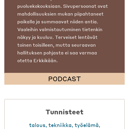
puoluekokouksiaan. Sivupersoonat ovat
mahdollisuuksien mukan piipahtaneet
paikalla ja summaavat niiden antia.
Vaaleihin valmistautuminen tietenkin
näkyy ja kuuluu. Terveiset lentävät
toinen toisilleen, mutta seuraavan
hallituksen pohjasta ei saa varmaa
otetta Erkkikään.
PODCAST
Tunnisteet
talous
,
tekniikka
,
työelämä
,