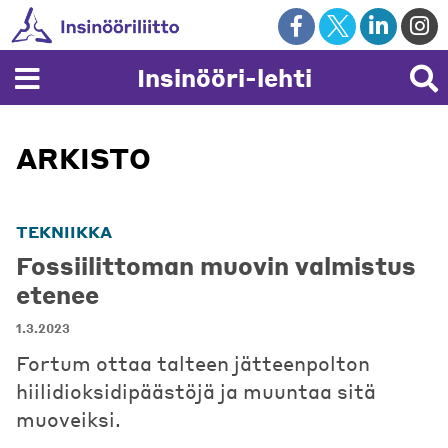
Skip
to
content
Insinööri-lehti
ARKISTO
TEKNIIKKA
Fossiilittoman muovin valmistus
etenee
1.3.2023
Fortum ottaa talteen jätteenpolton
hiilidioksidipäästöjä ja muuntaa sitä
muoveiksi.