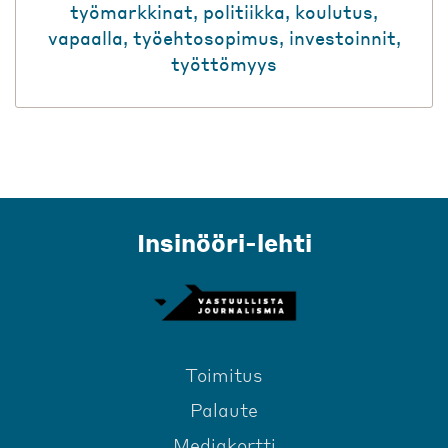
työmarkkinat
,
politiikka
,
koulutus
,
vapaalla
,
työehtosopimus
,
investoinnit
,
työttömyys
Insinööri-lehti
Toimitus
Palaute
Mediakortti