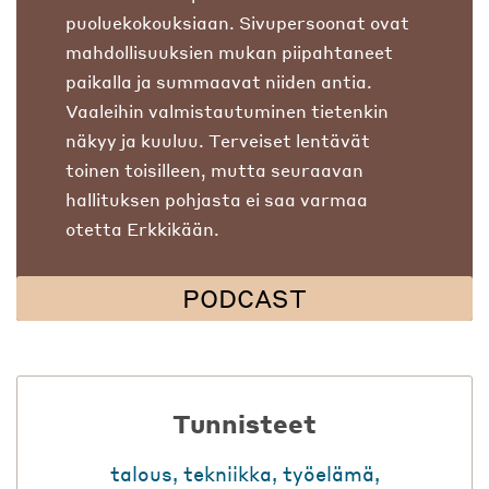
puoluekokouksiaan. Sivupersoonat ovat
mahdollisuuksien mukan piipahtaneet
paikalla ja summaavat niiden antia.
Vaaleihin valmistautuminen tietenkin
näkyy ja kuuluu. Terveiset lentävät
toinen toisilleen, mutta seuraavan
hallituksen pohjasta ei saa varmaa
otetta Erkkikään.
PODCAST
Tunnisteet
talous
,
tekniikka
,
työelämä
,