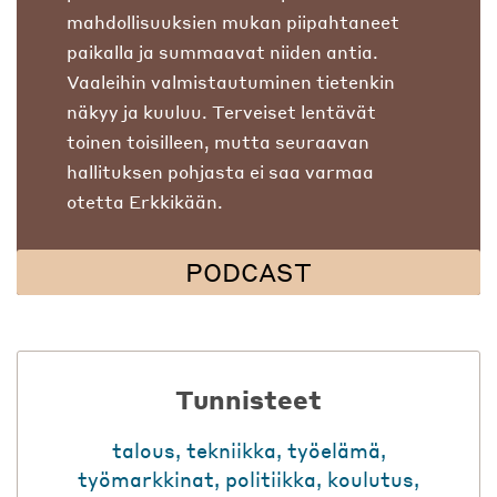
mahdollisuuksien mukan piipahtaneet
paikalla ja summaavat niiden antia.
Vaaleihin valmistautuminen tietenkin
näkyy ja kuuluu. Terveiset lentävät
toinen toisilleen, mutta seuraavan
hallituksen pohjasta ei saa varmaa
otetta Erkkikään.
PODCAST
Tunnisteet
talous
,
tekniikka
,
työelämä
,
työmarkkinat
,
politiikka
,
koulutus
,