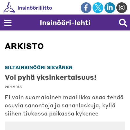
Skip
to
content
Insinööri-lehti
ARKISTO
SILTAINSINÖÖRI SIEVÄNEN
Voi pyhä yksinkertaisuus!
20.1.2015
Ei vain suomalainen maallikko osaa tehdä
osuvia sanontoja ja sananlaskuja, kyllä
siihen tiukassa paikassa kykenee