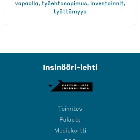
vapaalla
,
työehtosopimus
,
investoinnit
,
työttömyys
Insinööri-lehti
Toimitus
Palaute
Mediakortti