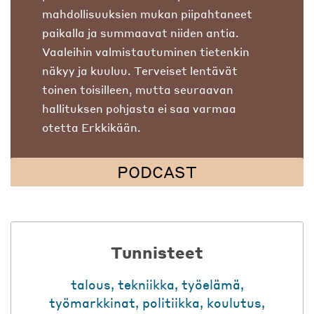
mahdollisuuksien mukan piipahtaneet
paikalla ja summaavat niiden antia.
Vaaleihin valmistautuminen tietenkin
näkyy ja kuuluu. Terveiset lentävät
toinen toisilleen, mutta seuraavan
hallituksen pohjasta ei saa varmaa
otetta Erkkikään.
PODCAST
Tunnisteet
talous
,
tekniikka
,
työelämä
,
työmarkkinat
,
politiikka
,
koulutus
,