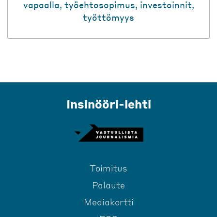
vapaalla
,
työehtosopimus
,
investoinnit
,
työttömyys
Insinööri-lehti
Toimitus
Palaute
Mediakortti