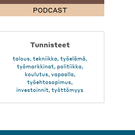
PODCAST
Tunnisteet
talous
,
tekniikka
,
työelämä
,
työmarkkinat
,
politiikka
,
koulutus
,
vapaalla
,
työehtosopimus
,
investoinnit
,
työttömyys