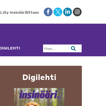
Liity Insinööriliittoon
DIGILEHTI
Hae...
Digilehti