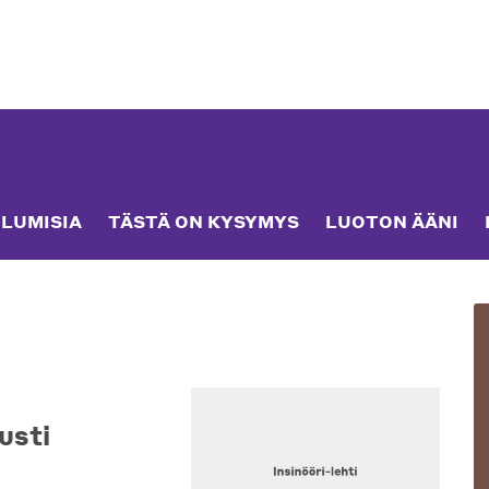
LUMISIA
TÄSTÄ ON KYSYMYS
LUOTON ÄÄNI
usti