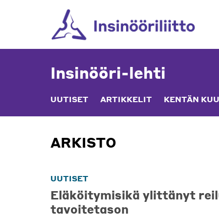
Skip
to
content
Insinööri-lehti
UUTISET
ARTIKKELIT
KENTÄN KUU
ARKISTO
UUTISET
Eläköitymisikä ylittänyt reil
tavoitetason