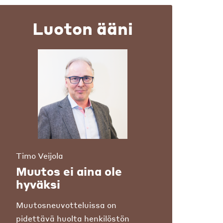
Luoton ääni
Timo Veijola
Muutos ei aina ole
hyväksi
Muutosneuvotteluissa on
pidettävä huolta henkilöstön