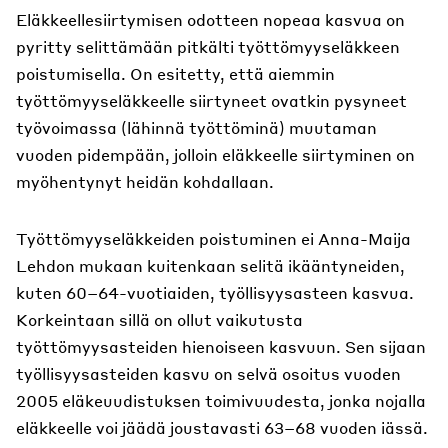
Eläkkeellesiirtymisen odotteen nopeaa kasvua on
pyritty selittämään pitkälti työttömyyseläkkeen
poistumisella. On esitetty, että aiemmin
työttömyyseläkkeelle siirtyneet ovatkin pysyneet
työvoimassa (lähinnä työttöminä) muutaman
vuoden pidempään, jolloin eläkkeelle siirtyminen on
myöhentynyt heidän kohdallaan.
Työttömyyseläkkeiden poistuminen ei Anna-Maija
Lehdon mukaan kuitenkaan selitä ikääntyneiden,
kuten 60–64-vuotiaiden, työllisyysasteen kasvua.
Korkeintaan sillä on ollut vaikutusta
työttömyysasteiden hienoiseen kasvuun. Sen sijaan
työllisyysasteiden kasvu on selvä osoitus vuoden
2005 eläkeuudistuksen toimivuudesta, jonka nojalla
eläkkeelle voi jäädä joustavasti 63–68 vuoden iässä.