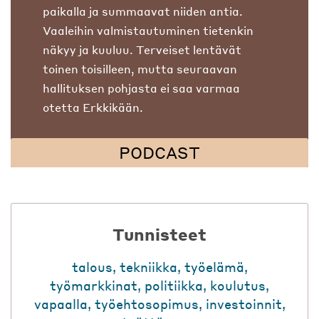
paikalla ja summaavat niiden antia.
Vaaleihin valmistautuminen tietenkin
näkyy ja kuuluu. Terveiset lentävät
toinen toisilleen, mutta seuraavan
hallituksen pohjasta ei saa varmaa
otetta Erkkikään.
PODCAST
Tunnisteet
talous
,
tekniikka
,
työelämä
,
työmarkkinat
,
politiikka
,
koulutus
,
vapaalla
,
työehtosopimus
,
investoinnit
,