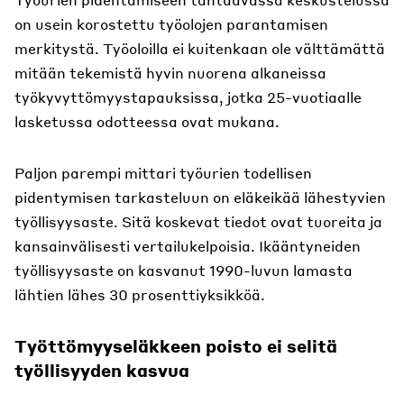
on usein korostettu työolojen parantamisen
merkitystä. Työoloilla ei kuitenkaan ole välttämättä
mitään tekemistä hyvin nuorena alkaneissa
työkyvyttömyystapauksissa, jotka 25-vuotiaalle
lasketussa odotteessa ovat mukana.
Paljon parempi mittari työurien todellisen
pidentymisen tarkasteluun on eläkeikää lähestyvien
työllisyysaste. Sitä koskevat tiedot ovat tuoreita ja
kansainvälisesti vertailukelpoisia. Ikääntyneiden
työllisyysaste on kasvanut 1990-luvun lamasta
lähtien lähes 30 prosenttiyksikköä.
Työttömyyseläkkeen poisto ei selitä
työllisyyden kasvua