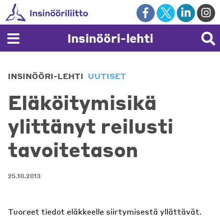
Skip
to
content
Insinööri-lehti
INSINÖÖRI-LEHTI
UUTISET
Eläköitymisikä
ylittänyt reilusti
tavoitetason
25.10.2013
Tuoreet tiedot eläkkeelle siirtymisestä yllättävät.