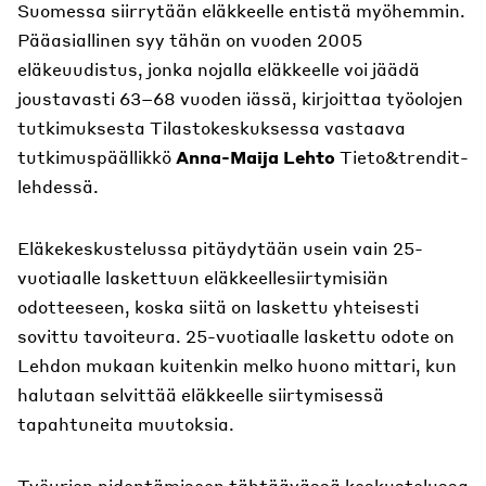
Suomessa siirrytään eläkkeelle entistä myöhemmin.
Pääasiallinen syy tähän on vuoden 2005
eläkeuudistus, jonka nojalla eläkkeelle voi jäädä
joustavasti 63–68 vuoden iässä, kirjoittaa työolojen
tutkimuksesta Tilastokeskuksessa vastaava
tutkimuspäällikkö
Anna-Maija Lehto
Tieto&trendit-
lehdessä.
Eläkekeskustelussa pitäydytään usein vain 25-
vuotiaalle laskettuun eläkkeellesiirtymisiän
odotteeseen, koska siitä on laskettu yhteisesti
sovittu tavoiteura. 25-vuotiaalle laskettu odote on
Lehdon mukaan kuitenkin melko huono mittari, kun
halutaan selvittää eläkkeelle siirtymisessä
tapahtuneita muutoksia.
Työurien pidentämiseen tähtäävässä keskustelussa