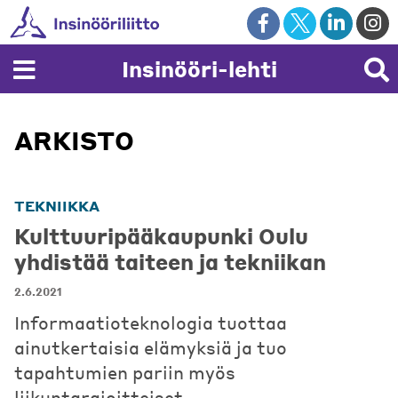
Skip
to
content
Insinööri-lehti
ARKISTO
TEKNIIKKA
Kulttuuripääkaupunki Oulu
yhdistää taiteen ja tekniikan
2.6.2021
Informaatioteknologia tuottaa
ainutkertaisia elämyksiä ja tuo
tapahtumien pariin myös
liikuntarajoitteiset.