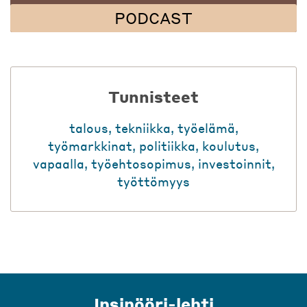
PODCAST
Tunnisteet
talous
,
tekniikka
,
työelämä
,
työmarkkinat
,
politiikka
,
koulutus
,
vapaalla
,
työehtosopimus
,
investoinnit
,
työttömyys
Insinööri-lehti