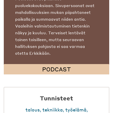
puoluekokouksiaan. Sivupersoonat ovat
mahdollisuuksien mukan piipahtaneet
paikalla ja summaavat niiden antia.
Vaaleihin valmistautuminen tietenkin
näkyy ja kuuluu. Terveiset lentävät
toinen toisilleen, mutta seuraavan
hallituksen pohjasta ei saa varmaa
otetta Erkkikään.
PODCAST
Tunnisteet
talous
,
tekniikka
,
työelämä
,