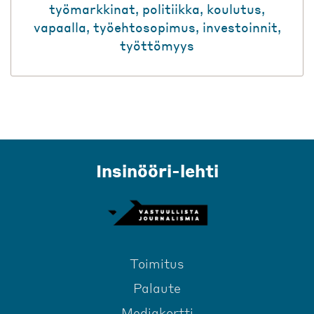
työmarkkinat
,
politiikka
,
koulutus
,
vapaalla
,
työehtosopimus
,
investoinnit
,
työttömyys
Insinööri-lehti
Toimitus
Palaute
Mediakortti