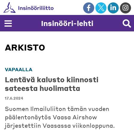
Skip
to
content
Insinööri-lehti
ARKISTO
VAPAALLA
Lentävä kalusto kiinnosti
sateesta huolimatta
17.6.2024
Suomen Ilmailuliiton tämän vuoden
päälentonäytös Vaasa Airshow
järjestettiin Vaasassa viikonloppuna.