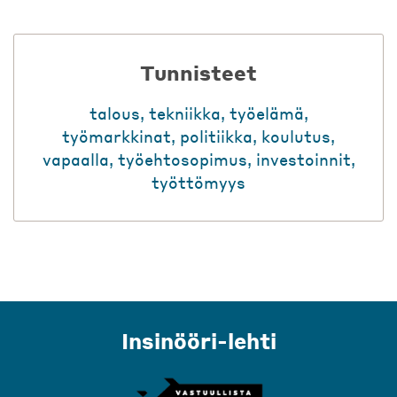
Tunnisteet
talous
,
tekniikka
,
työelämä
,
työmarkkinat
,
politiikka
,
koulutus
,
vapaalla
,
työehtosopimus
,
investoinnit
,
työttömyys
Insinööri-lehti