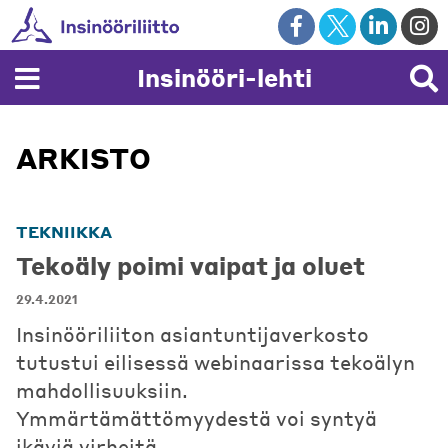
Skip
to
content
Insinööri-lehti
ARKISTO
TEKNIIKKA
Tekoäly poimi vaipat ja oluet
29.4.2021
Insinööriliiton asiantuntijaverkosto
tutustui eilisessä webinaarissa tekoälyn
mahdollisuuksiin.
Ymmärtämättömyydestä voi syntyä
ikäviä virheitä.