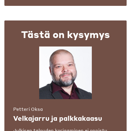
Tästä on kysymys
Petteri Oksa
Velkajarru ja palkkakaasu
Julkisen talouden korjaaminen ei onnistu