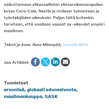
vaikuttamaan ylikansallisten elintarvikemonopolien
kuten Coca-Cola, Nestle ja Unilever toimintaan ja
työntekijöiden oikeuksiin. Paljon töitä kuitenkin
tarvitaan, että saadaan vapaat ay-oikeudet ympäri
maailman.
Teksti ja kuva: Ilona Mäenpää,
Insinööriliitto
Jaa Artikkeli
Tunnisteet
arvonlisä
,
globaali edunvalvonta
,
maailmankauppa
,
SASK