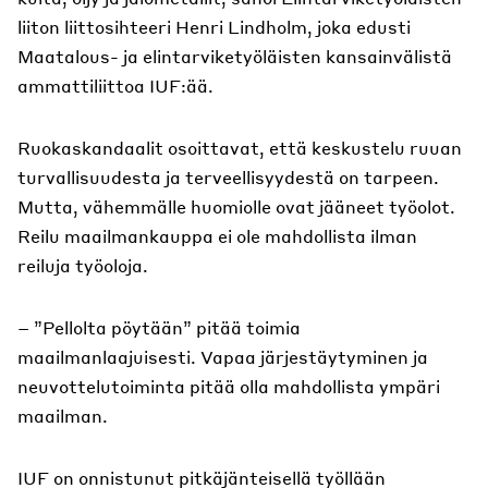
liiton liittosihteeri Henri Lindholm, joka edusti
Maatalous- ja elintarviketyöläisten kansainvälistä
ammattiliittoa IUF:ää.
Ruokaskandaalit osoittavat, että keskustelu ruuan
turvallisuudesta ja terveellisyydestä on tarpeen.
Mutta, vähemmälle huomiolle ovat jääneet työolot.
Reilu maailmankauppa ei ole mahdollista ilman
reiluja työoloja.
– ”Pellolta pöytään” pitää toimia
maailmanlaajuisesti. Vapaa järjestäytyminen ja
neuvottelutoiminta pitää olla mahdollista ympäri
maailman.
IUF on onnistunut pitkäjänteisellä työllään