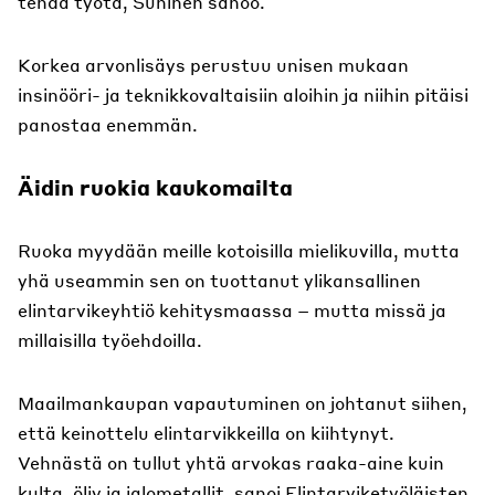
tehdä työtä, Suninen sanoo.
Korkea arvonlisäys perustuu unisen mukaan
insinööri- ja teknikkovaltaisiin aloihin ja niihin pitäisi
panostaa enemmän.
Äidin ruokia kaukomailta
Ruoka myydään meille kotoisilla mielikuvilla, mutta
yhä useammin sen on tuottanut ylikansallinen
elintarvikeyhtiö kehitysmaassa – mutta missä ja
millaisilla työehdoilla.
Maailmankaupan vapautuminen on johtanut siihen,
että keinottelu elintarvikkeilla on kiihtynyt.
Vehnästä on tullut yhtä arvokas raaka-aine kuin
kulta, öljy ja jalometallit, sanoi Elintarviketyöläisten