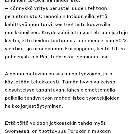
– Kännykkä yritys perusteli uuden tehtaan
perustamista Chennaihin Intiaan sillä, että
kehittyvä maa tarvitsee tuotteita kasvaville
markkinoilleen. Käydessäni Intiassa tehtaan johtaja
kertoi, että heidän tuotannostaan menee jopa 60 %
vientiin – ja nimenomaan Eurooppaan, kertoi UIL:n
puheenjohtaja Pertti Porokari seminaarissa.
Ainoana motiivina on siis halpa työvoima, jota
käytetään tehokkaasti. Tämän hyvin vaikeissa
olosuhteissa tapahtuvan, lähes olemattomalla
palkalla tehdyn työn mahdollistaa työntekijöiden
heikko järjestäytyminen.
Että töitä voidaan jatkossakin tehdä myös
Suomessa, on tuottavuus Porokarin mukaan