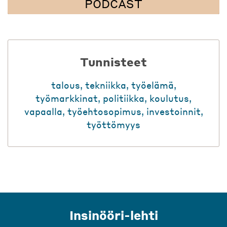
PODCAST
Tunnisteet
talous
,
tekniikka
,
työelämä
,
työmarkkinat
,
politiikka
,
koulutus
,
vapaalla
,
työehtosopimus
,
investoinnit
,
työttömyys
Insinööri-lehti