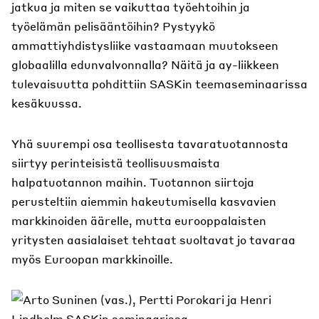
jatkua ja miten se vaikuttaa työehtoihin ja
työelämän pelisääntöihin? Pystyykö
ammattiyhdistysliike vastaamaan muutokseen
globaalilla edunvalvonnalla? Näitä ja ay-liikkeen
tulevaisuutta pohdittiin SASKin teemaseminaarissa
kesäkuussa.
Yhä suurempi osa teollisesta tavaratuotannosta
siirtyy perinteisistä teollisuusmaista
halpatuotannon maihin. Tuotannon siirtoja
perusteltiin aiemmin hakeutumisella kasvavien
markkinoiden äärelle, mutta eurooppalaisten
yritysten aasialaiset tehtaat suoltavat jo tavaraa
myös Euroopan markkinoille.