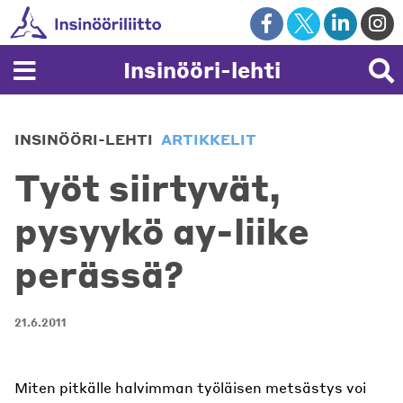
Skip
to
content
Insinööri-lehti
INSINÖÖRI-LEHTI
ARTIKKELIT
Työt siirtyvät,
pysyykö ay-liike
perässä?
21.6.2011
Miten pitkälle halvimman työläisen metsästys voi