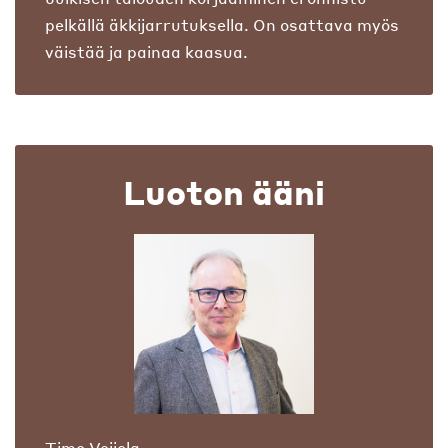
pelkällä äkkijarrutuksella. On osattava myös
väistää ja painaa kaasua.
Luoton ääni
Timo Veijola