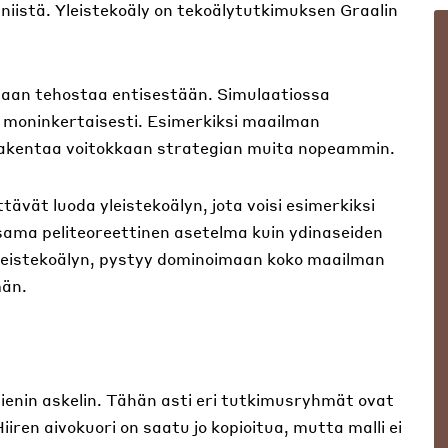
istä. Yleistekoäly on tekoälytutkimuksen Graalin
oidaan tehostaa entisestään. Simulaatiossa
 moninkertaisesti. Esimerkiksi maailman
rakentaa voitokkaan strategian muita nopeammin.
tävät luoda yleistekoälyn, jota voisi esimerkiksi
sama peliteoreettinen asetelma kuin ydinaseiden
 yleistekoälyn, pystyy dominoimaan koko maailman
män.
ienin askelin. Tähän asti eri tutkimusryhmät ovat
Hiiren aivokuori on saatu jo kopioitua, mutta malli ei