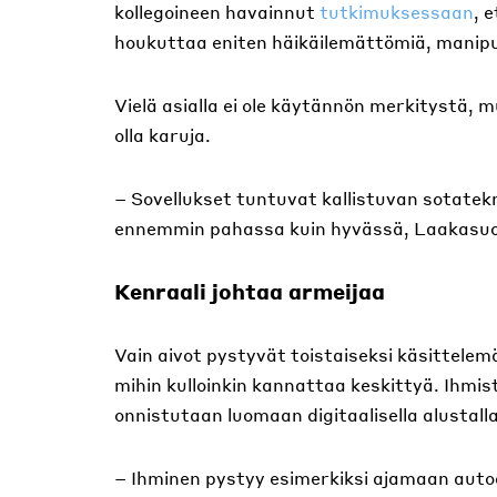
kollegoineen havainnut
tutkimuksessaan
, 
houkuttaa eniten häikäilemättömiä, manipula
Vielä asialla ei ole käytännön merkitystä, 
olla karuja.
– Sovellukset tuntuvat kallistuvan sotatekn
ennemmin pahassa kuin hyvässä, Laakasuo
Kenraali johtaa armeijaa
Vain aivot pystyvät toistaiseksi käsittele
mihin kulloinkin kannattaa keskittyä. Ihmis
onnistutaan luomaan digitaalisella alustalla
– Ihminen pystyy esimerkiksi ajamaan auto