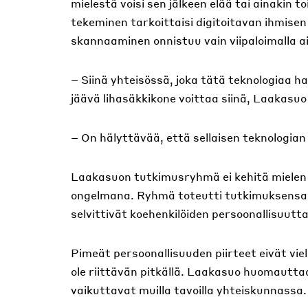
mielestä voisi sen jälkeen elää tai ainakin 
tekeminen tarkoittaisi digitoitavan ihmisen
skannaaminen onnistuu vain viipaloimalla aiv
– Siinä yhteisössä, joka tätä teknologiaa hal
jäävä lihasäkkikone voittaa siinä, Laakasuo
– On hälyttävää, että sellaisen teknologian 
Laakasuon tutkimusryhmä ei kehitä mielen 
ongelmana. Ryhmä toteutti tutkimuksensa ky
selvittivät koehenkilöiden persoonallisuutt
Pimeät persoonallisuuden piirteet eivät viel
ole riittävän pitkällä. Laakasuo huomautt
vaikuttavat muilla tavoilla yhteiskunnassa.