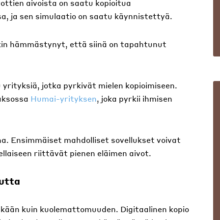
rottien aivoista on saatu kopioitua
a, ja sen simulaatio on saatu käynnistettyä.
enkin hämmästynyt, että siinä on tapahtunut
 yrityksiä, jotka pyrkivät mielen kopioimiseen.
aaksossa
Humai-yrityksen
, joka pyrkii ihmisen
na. Ensimmäiset mahdolliset sovellukset voivat
ellaiseen riittävät pienen eläimen aivot.
utta
 ikään kuin kuolemattomuuden. Digitaalinen kopio