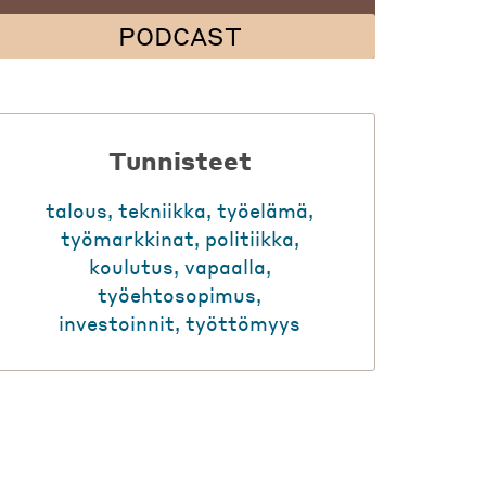
PODCAST
Tunnisteet
talous
,
tekniikka
,
työelämä
,
työmarkkinat
,
politiikka
,
koulutus
,
vapaalla
,
työehtosopimus
,
investoinnit
,
työttömyys