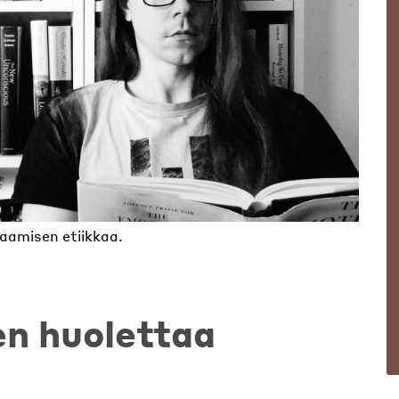
taamisen etiikkaa.
en huolettaa