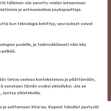
että tällainen niin sanottu mielen lataaminen
tiivisia ja antisosiaalisia psykopaatteja.
mutta kun teknologia kehittyy, seuraukset voivat
ologian puolelle, ja todennäköisesti näin käy
 pelkää.
mään tietoa useissa konteksteissa ja päättämään,
tä sanotaan tämän vuoksi yleisälyksi. Jos se
, syntyy yleistekoäly.
a ja soittamaan kitaraa. Kapeat tekoälyt pystyvät