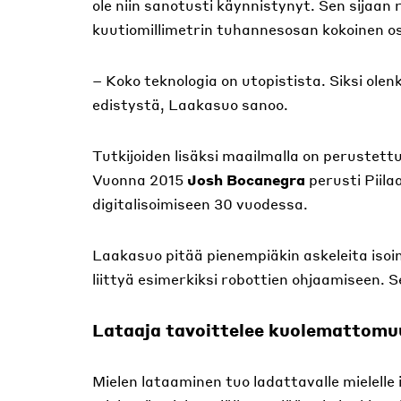
ole niin sanotusti käynnistynyt. Sen sijaan 
kuutiomillimetrin tuhannesosan kokoinen os
– Koko teknologia on utopistista. Siksi ol
edistystä, Laakasuo sanoo.
Tutkijoiden lisäksi maailmalla on perustettu
Vuonna 2015
Josh Bocanegra
perusti Piil
digitalisoimiseen 30 vuodessa.
Laakasuo pitää pienempiäkin askeleita isoi
liittyä esimerkiksi robottien ohjaamiseen. S
Lataaja tavoittelee kuolemattomu
Mielen lataaminen tuo ladattavalle mielelle