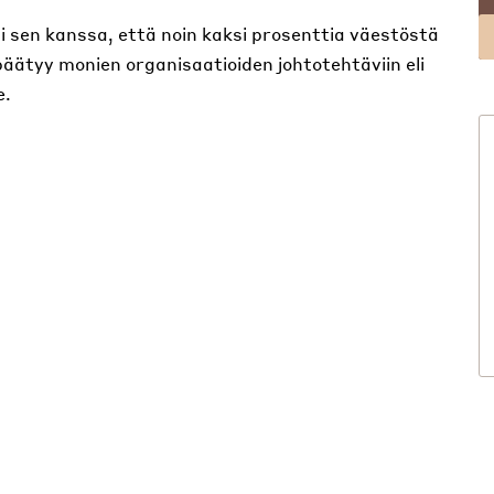
i sen kanssa, että noin kaksi prosenttia väestöstä
äätyy monien organisaatioiden johtotehtäviin eli
e.