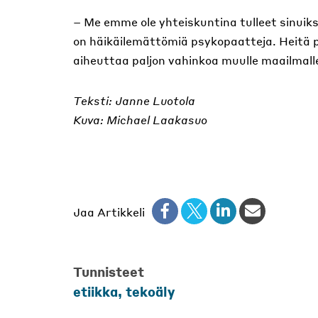
– Me emme ole yhteiskuntina tulleet sinuiks
on häikäilemättömiä psykopaatteja. Heitä p
aiheuttaa paljon vahinkoa muulle maailmall
Teksti: Janne Luotola
Kuva: Michael Laakasuo
Jaa Artikkeli
Tunnisteet
etiikka
,
tekoäly