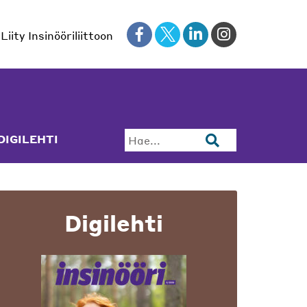
Liity Insinööriliittoon
DIGILEHTI
Hae...
Digilehti