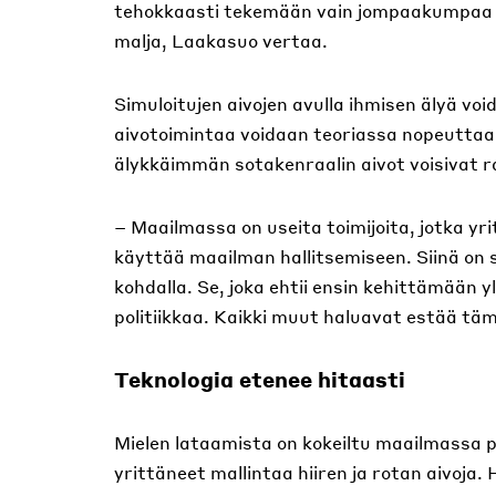
tehokkaasti tekemään vain jompaakumpaa ni
malja, Laakasuo vertaa.
Simuloitujen aivojen avulla ihmisen älyä v
aivotoimintaa voidaan teoriassa nopeuttaa
älykkäimmän sotakenraalin aivot voisivat 
– Maailmassa on useita toimijoita, jotka yrit
käyttää maailman hallitsemiseen. Siinä on 
kohdalla. Se, joka ehtii ensin kehittämään
politiikkaa. Kaikki muut haluavat estää tä
Teknologia etenee hitaasti
Mielen lataamista on kokeiltu maailmassa p
yrittäneet mallintaa hiiren ja rotan aivoja. 