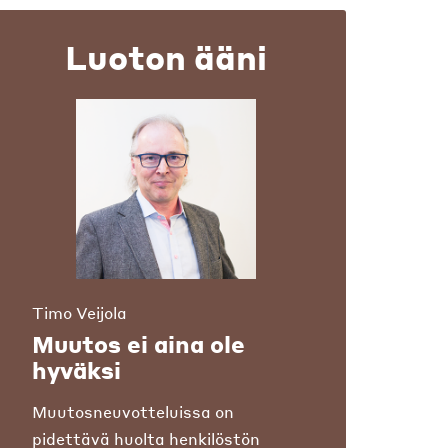
Luoton ääni
Timo Veijola
Muutos ei aina ole
hyväksi
Muutosneuvotteluissa on
pidettävä huolta henkilöstön