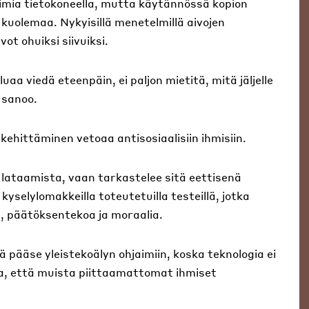
toimia tietokoneella, mutta käytännössä kopion
 kuolemaa. Nykyisillä menetelmillä aivojen
ot ohuiksi siivuiksi.
uaa viedä eteenpäin, ei paljon mietitä, mitä jäljelle
 sanoo.
kehittäminen vetoaa antisosiaalisiin ihmisiin.
lataamista, vaan tarkastelee sitä eettisenä
selylomakkeilla toteutetuilla testeillä, jotka
a, päätöksentekoa ja moraalia.
ä pääse yleistekoälyn ohjaimiin, koska teknologia ei
aa, että muista piittaamattomat ihmiset