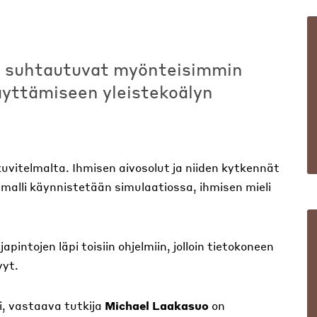
 suhtautuvat myönteisimmin
käyttämiseen yleistekoälyn
kuvitelmalta. Ihmisen aivosolut ja niiden kytkennät
 malli käynnistetään simulaatiossa, ihmisen mieli
pintojen läpi toisiin ohjelmiin, jolloin tietokoneen
vyt.
i, vastaava tutkija
Michael Laakasuo
on