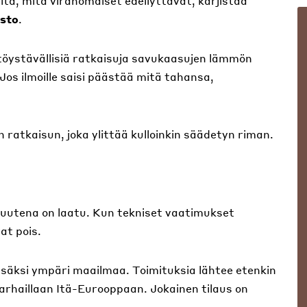
itä, mitä viranomaiset edellyttävät, kärjistää
isto
.
töystävällisiä ratkaisuja savukaasujen lämmön
os ilmoille saisi päästää mitä tahansa,
ratkaisun, joka ylittää kulloinkin säädetyn riman.
uutena on laatu. Kun tekniset vaatimukset
at pois.
isäksi ympäri maailmaa. Toimituksia lähtee etenkin
arhaillaan Itä-Eurooppaan. Jokainen tilaus on