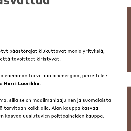
yt päästörajat kiukuttavat monia yrityksiä,
että tavoitteet kiristyvät.
ä enemmän tarvitaan bioenergiaa, perustelee
ja
Harri Laurikka
.
a, sillä se on maailmanlaajuinen ja suomalaista
iä tarvitaan kaikkialla. Alan kauppa kasvaa
ten kasvaa uusiutuvien polttoaineiden kauppa.