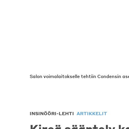
Salon voimalaitokselle tehtiin Condensin a
Salon voimalaitoksen piippu seisoo paikoill
Kasvihuoneen kattila tuottaa lämpöä Ran
INSINÖÖRI-LEHTI
ARTIKKELIT
Kireä sääntely k