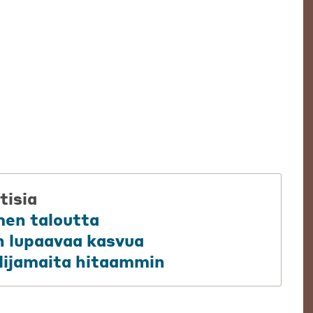
tisia
en taloutta
en lupaavaa kasvua
ilijamaita hitaammin