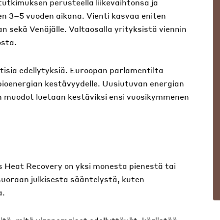
ytutkimuksen perusteella liikevaihtonsa ja
ien 3–5 vuoden aikana. Vienti kasvaa eniten
 sekä Venäjälle. Valtaosalla yrityksistä viennin
osta.
tisia edellytyksiä. Euroopan parlamentilta
bioenergian kestävyydelle. Uusiutuvan energian
n muodot luetaan kestäviksi ensi vuosikymmenen
 Heat Recovery on yksi monesta pienestä tai
suoraan julkisesta sääntelystä, kuten
a.