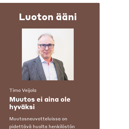
Luoton ääni
Timo Veijola
Muutos ei aina ole
hyväksi
Muutosneuvotteluissa on
pidettävä huolta henkilöstön