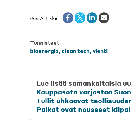
Jaa Artikkeli
Tunnisteet
bioenergia
,
clean tech
,
vienti
Lue lisää samankaltaisia uu
Kauppasota varjostaa Suom
Tullit uhkaavat teollisuud
Palkat ovat nousseet kilpa