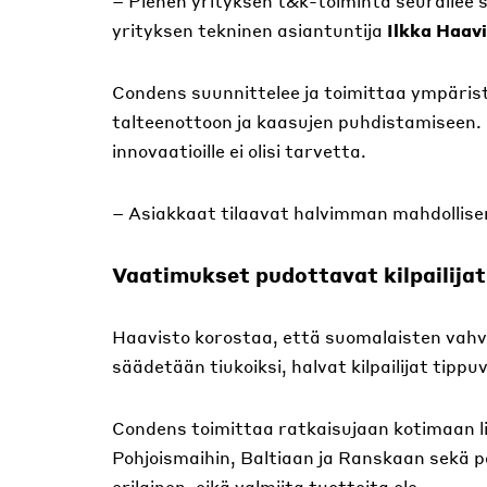
– Pienen yrityksen t&k-toiminta seurailee s
yrityksen tekninen asiantuntija
Ilkka Haav
Condens suunnittelee ja toimittaa ympäris
talteenottoon ja kaasujen puhdistamiseen. J
innovaatioille ei olisi tarvetta.
– Asiakkaat tilaavat halvimman mahdollisen 
Vaatimukset pudottavat kilpailijat
Haavisto korostaa, että suomalaisten vahv
säädetään tiukoiksi, halvat kilpailijat tippuv
Condens toimittaa ratkaisujaan kotimaan l
Pohjoismaihin, Baltiaan ja Ranskaan sekä p
erilainen, eikä valmiita tuotteita ole.