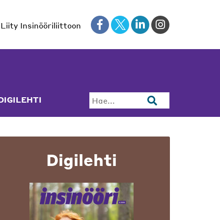
Liity Insinööriliittoon
DIGILEHTI
Hae...
Digilehti