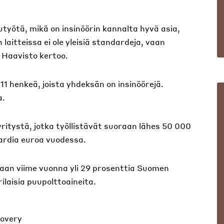
utyötä, mikä on insinöörin kannalta hyvä asia,
laitteissa ei ole yleisiä standardeja, vaan
, Haavisto kertoo.
1 henkeä, joista yhdeksän on insinöörejä.
a.
ritystä, jotka työllistävät suoraan lähes 50 000
ljardia euroa vuodessa.
aan viime vuonna yli 29 prosenttia Suomen
rilaisia puupolttoaineita.
covery