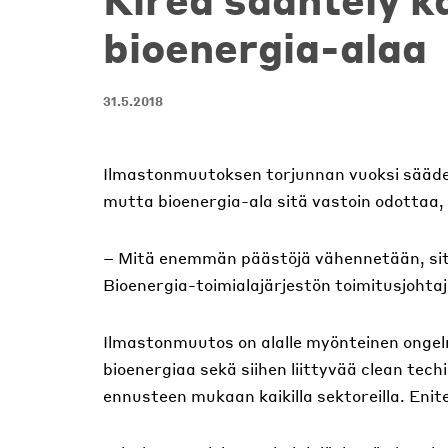
bioenergia-alaa
31.5.2018
Ilmastonmuutoksen torjunnan vuoksi säädet
mutta bioenergia-ala sitä vastoin odottaa, 
– Mitä enemmän päästöjä vähennetään, sit
Bioenergia-toimialajärjestön toimitusjohta
Ilmastonmuutos on alalle myönteinen ongelm
bioenergiaa sekä siihen liittyvää clean tech
ennusteen mukaan kaikilla sektoreilla. Eni