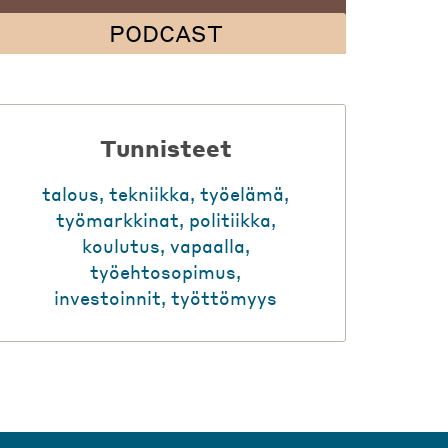
PODCAST
Tunnisteet
talous
,
tekniikka
,
työelämä
,
työmarkkinat
,
politiikka
,
koulutus
,
vapaalla
,
työehtosopimus
,
investoinnit
,
työttömyys