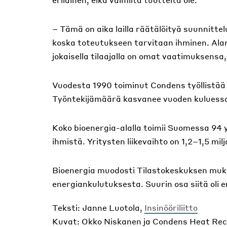
– Tämä on aika lailla räätälöityä suunnittel
koska toteutukseen tarvitaan ihminen. Alan 
jokaisella tilaajalla on omat vaatimuksensa
Vuodesta 1990 toiminut Condens työllistää 1
Työntekijämäärä kasvanee vuoden kuluess
Koko bioenergia-alalla toimii Suomessa 94 y
ihmistä. Yritysten liikevaihto on 1,2–1,5 mi
Bioenergia muodosti Tilastokeskuksen muk
energiankulutuksesta. Suurin osa siitä oli e
Teksti: Janne Luotola,
Insinööriliitto
Kuvat: Okko Niskanen ja Condens Heat Re