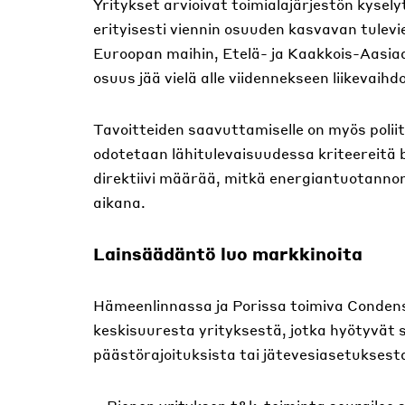
Yritykset arvioivat toimialajärjestön kysel
erityisesti viennin osuuden kasvavan tulev
Euroopan maihin, Etelä- ja Kaakkois-Aasiaan
osuus jää vielä alle viidennekseen liikevaihd
Tavoitteiden saavuttamiselle on myös poliit
odotetaan lähitulevaisuudessa kriteereitä 
direktiivi määrää, mitkä energiantuotanno
aikana.
Lainsäädäntö luo markkinoita
Hämeenlinnassa ja Porissa toimiva Condens
keskisuuresta yrityksestä, jotka hyötyvät 
päästörajoituksista tai jätevesiasetuksest