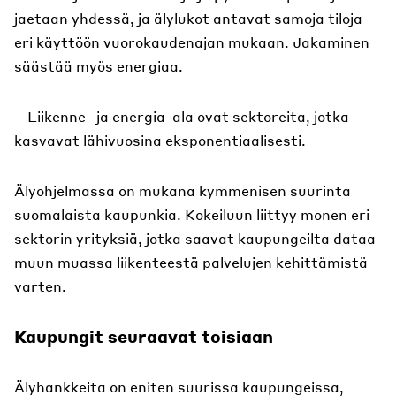
jaetaan yhdessä, ja älylukot antavat samoja tiloja
eri käyttöön vuorokaudenajan mukaan. Jakaminen
säästää myös energiaa.
– Liikenne- ja energia-ala ovat sektoreita, jotka
kasvavat lähivuosina eksponentiaalisesti.
Älyohjelmassa on mukana kymmenisen suurinta
suomalaista kaupunkia. Kokeiluun liittyy monen eri
sektorin yrityksiä, jotka saavat kaupungeilta dataa
muun muassa liikenteestä palvelujen kehittämistä
varten.
Kaupungit seuraavat toisiaan
Älyhankkeita on eniten suurissa kaupungeissa,