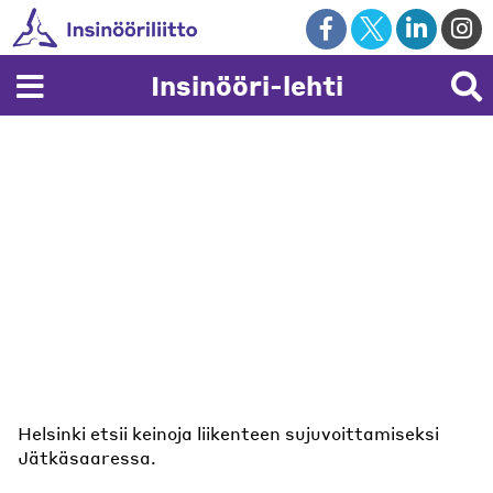
Skip
to
content
Insinööri-lehti
Helsinki etsii keinoja liikenteen sujuvoittamiseksi
Kalasataman kaupunginosa pyrkii säästämään
Jätkäsaaressa.
asukkaidensa aikaa.