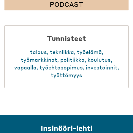
PODCAST
Tunnisteet
talous
,
tekniikka
,
työelämä
,
työmarkkinat
,
politiikka
,
koulutus
,
vapaalla
,
työehtosopimus
,
investoinnit
,
työttömyys
Insinööri-lehti