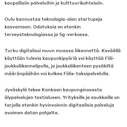
kaupallisiin palveluihin ja kulttuurikohteisiin.
Oulu kannustaa teknologia-alan startupeja
kasvamaan. Odotuksia on etenkin
terveysteknologiassa ja 5g-verkossa.
Turku digitalisoi muun muassa liikennettä. Keväällä
käyttöön tulevia kaupunkipyöriä voi käyttää Föli-
joukkoliikennelipulla, ja joukkoliikenteen pysäkiltä
määränpäähän voi kulkea Fölix-taksipalvelulla.
Jyväskylä tekee Kankaan kaupunginosasta
älypalvelujen testialueen. Yrityksille ja asukkaille on
tarjolla etenkin hyvinvoinnin digitaalisia palveluja
avoimen datan pohjalta.