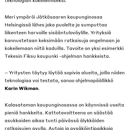
teknologian kokeilemiseksi.
Meri ympäröi Jätkäsaaren kaupunginosaa
Helsingissä lähes joka puolelta ja sumputtaa
liikenteen harvoille sisääntuloväylille. Yrityksiä
kannustetaan keksimään ratkaisuja ongelmaan ja
kokeilemaan niitä kaduilla. Tavoite on yksi esimerkki
Tekesin Fiksu kaupunki -ohjelman hankkeista.
– Yritysten täytyy löytää sopivia alueita, joilla niiden
teknologiaa voi testata, sanoo ohjelmapäällikkö
Karin Wikman
.
Kalasataman kaupunginosassa on käynnissä useita
pieniä hankkeita. Kattotavoitteena on säästää
asukkaiden aikaa tunti päivässä älykkäiden
ratkaisujen avulla. Autoja ja pysäköintipaikkoja